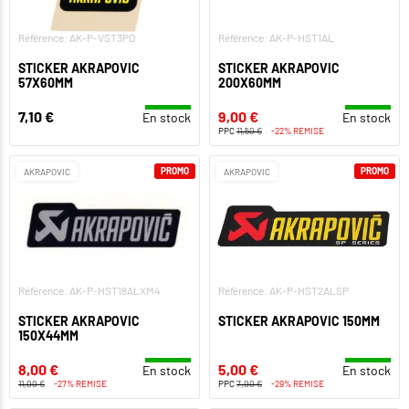
Référence: AK-P-VST3PO
Référence: AK-P-HST1AL
STICKER AKRAPOVIC
STICKER AKRAPOVIC
57X60MM
200X60MM
7,10 €
9,00 €
En stock
En stock
PPC
11,50 €
-22% REMISE
PROMO
PROMO
AKRAPOVIC
AKRAPOVIC
Référence: AK-P-HST18ALXM4
Référence: AK-P-HST2ALSP
STICKER AKRAPOVIC
STICKER AKRAPOVIC 150MM
150X44MM
8,00 €
5,00 €
En stock
En stock
11,00 €
-27% REMISE
PPC
7,00 €
-29% REMISE