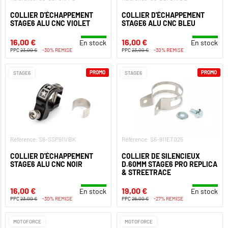
COLLIER D'ÉCHAPPEMENT
COLLIER D'ÉCHAPPEMENT
STAGE6 ALU CNC VIOLET
STAGE6 ALU CNC BLEU
16,00 €
16,00 €
En stock
En stock
PPC
23,00 €
-30% REMISE
PPC
23,00 €
-30% REMISE
PROMO
PROMO
STAGE6
STAGE6
Référence: S6-SSP911/BK
Référence: S6-911ET025
COLLIER D'ÉCHAPPEMENT
COLLIER DE SILENCIEUX
STAGE6 ALU CNC NOIR
D.60MM STAGE6 PRO REPLICA
& STREETRACE
16,00 €
19,00 €
En stock
En stock
PPC
23,00 €
-30% REMISE
PPC
26,00 €
-27% REMISE
MOTOFORCE
MOTOFORCE