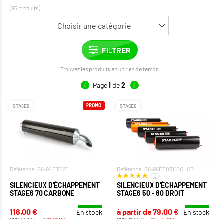
(95 produits)
Trouvez les produits en un rien de temps
Page
1
de
2
PROMO
STAGE6
STAGE6
Référence: S6-94ET020
Référence: S6-96ET031/COLOR
3
SILENCIEUX D'ÉCHAPPEMENT
SILENCIEUX D'ÉCHAPPEMENT
STAGE6 70 CARBONE
STAGE6 50 - 80 DROIT
116,00 €
à partir de 79,00 €
En stock
En stock
PPC
161,00 €
-28% REMISE
PPC
110,00 €
-28% REMISE