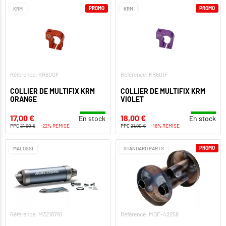
PROMO
PROMO
KRM
KRM
Référence: KR600F
Référence: KR601F
COLLIER DE MULTIFIX KRM
COLLIER DE MULTIFIX KRM
ORANGE
VIOLET
17,00 €
18,00 €
En stock
En stock
PPC
21,90 €
-22% REMISE
PPC
21,90 €
-18% REMISE
PROMO
MALOSSI
STANDARD PARTS
Référence: M3218791
Référence: MOF-42258