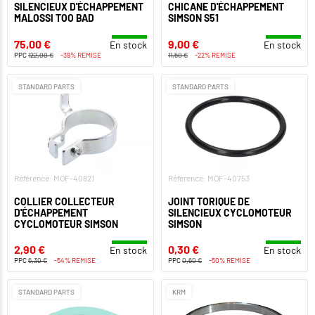
SILENCIEUX D'ÉCHAPPEMENT
CHICANE D'ÉCHAPPEMENT
MALOSSI TOO BAD
SIMSON S51
75,00 €
9,00 €
En stock
En stock
PPC
122,00 €
-39% REMISE
11,50 €
-22% REMISE
STANDARD PARTS
STANDARD PARTS
Référence: MOF-40821
Référence: MOF-40753
COLLIER COLLECTEUR
JOINT TORIQUE DE
D'ÉCHAPPEMENT
SILENCIEUX CYCLOMOTEUR
CYCLOMOTEUR SIMSON
SIMSON
2,90 €
0,30 €
En stock
En stock
PPC
6,30 €
-54% REMISE
PPC
0,60 €
-50% REMISE
STANDARD PARTS
KRM