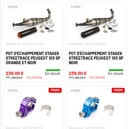
STAGE6
STAGE6
Référence: S6-9117401/BO
Référence: S6-9117401/BK
POT D'ÉCHAPPEMENT STAGE6
POT D'ÉCHAPPEMENT STAGE6
STREETRACE PEUGEOT 103 SP
STREETRACE PEUGEOT 103 SP
ORANGE ET NOIR
NOIR
239,00 €
239,00 €
En stock
En stock
PPC
265,00 €
-10% REMISE
PPC
265,00 €
-10% REMISE
PROMO
PROMO
STAGE6
STAGE6
Référence: S6-SSP911/PU
Référence: S6-SSP911/BL