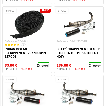
PROMO
STAGE6
STAGE6
Référence: S6-9701
Référence: S6-9113001/BL
8
RUBAN ISOLANT
POT D'ÉCHAPPEMENT STAGE6
ÉCHAPPEMENT 25X3800MM
STREETRACE MBK 51 BLEU ET
STAGE6
NOIR
33,00 €
239,00 €
En stock
En stock
PPC
46,00 €
-28% REMISE
PPC
265,00 €
-10% REMISE
STAGE6
STAGE6