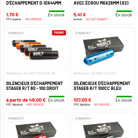
D'ÉCHAPPEMENT D.10X44MM
AVEC ÉCROU M6X26MM (X2)
1,70 €
5,41 €
En stock
En stock
PPC
2,00 €
-15% REMISE
5,70 €
-5% SET-RABATT
PROMO
STAGE6 R/T
STAGE6 R/T
Référence: S6-96ET033/COLOR
Référence: S6-96ET042/BL
SILENCIEUX D'ÉCHAPPEMENT
SILENCIEUX D'ÉCHAPPEMENT
STAGE6 R/T 80 - 100 DROIT
STAGE6 R/T 100CC BLEU
à partir de 48,00 €
107,00 €
En stock
En stock
PPC
116,00 €
-59% REMISE
PPC
118,00 €
-9% REMISE
STAGE6 R/T
STAGE6 R/T