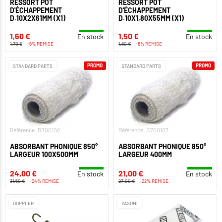
RESSORT POT
RESSORT POT
D'ÉCHAPPEMENT
D'ÉCHAPPEMENT
D.10X2X61MM (X1)
D.10X1,80X55MM (X1)
1,60 €
1,50 €
En stock
En stock
1,70 €
-6% REMISE
1,60 €
-6% REMISE
PROMO
PROMO
STANDARD PARTS
STANDARD PARTS
Référence: B700108
Référence: B700107
ABSORBANT PHONIQUE 850°
ABSORBANT PHONIQUE 850°
LARGEUR 100X500MM
LARGEUR 400MM
24,00 €
21,00 €
En stock
En stock
31,50 €
-24% REMISE
27,00 €
-22% REMISE
DOPPLER
YASUNI