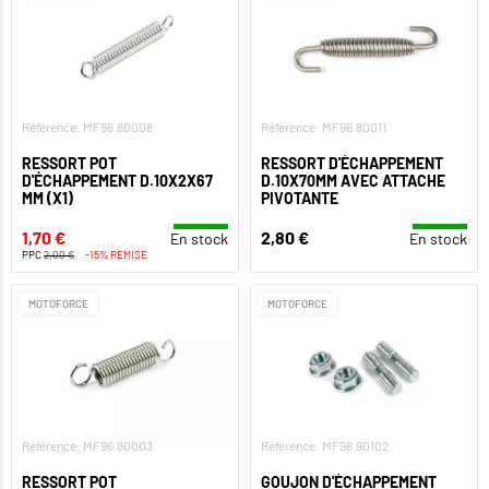
Référence: MF96.80008
Référence: MF96.80011
RESSORT POT
RESSORT D'ÉCHAPPEMENT
D'ÉCHAPPEMENT D.10X2X67
D.10X70MM AVEC ATTACHE
MM (X1)
PIVOTANTE
1,70 €
2,80 €
En stock
En stock
PPC
2,00 €
-15% REMISE
MOTOFORCE
MOTOFORCE
Référence: MF96.80003
Référence: MF96.90102
RESSORT POT
GOUJON D'ÉCHAPPEMENT