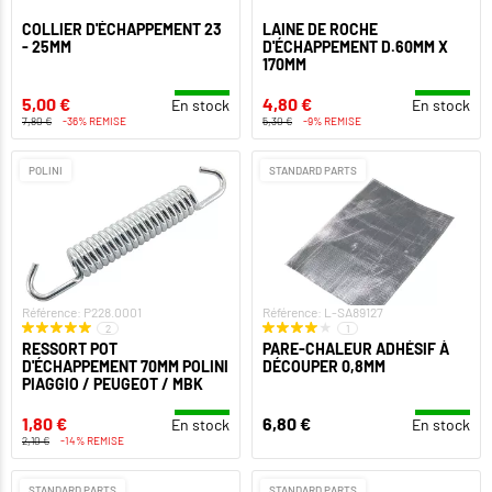
COLLIER D'ÉCHAPPEMENT 23
LAINE DE ROCHE
- 25MM
D'ÉCHAPPEMENT D.60MM X
170MM
5,00 €
4,80 €
En stock
En stock
7,80 €
-36% REMISE
5,30 €
-9% REMISE
POLINI
STANDARD PARTS
Référence: P228.0001
Référence: L-SA89127
2
1
RESSORT POT
PARE-CHALEUR ADHÉSIF À
D'ÉCHAPPEMENT 70MM POLINI
DÉCOUPER 0,8MM
PIAGGIO / PEUGEOT / MBK
1,80 €
6,80 €
En stock
En stock
2,10 €
-14% REMISE
STANDARD PARTS
STANDARD PARTS