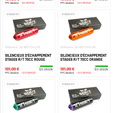
PPC
118,00 €
-9% REMISE
PPC
112,00 €
-10% REMISE
STAGE6 R/T
STAGE6 R/T
Référence: S6-96ET040/RE
Référence: S6-96ET040/OR
SILENCIEUX D'ÉCHAPPEMENT
SILENCIEUX D'ÉCHAPPEMENT
STAGE6 R/T 70CC ROUGE
STAGE6 R/T 70CC ORANGE
101,00 €
101,00 €
En stock
En stock
PPC
112,00 €
-10% REMISE
PPC
112,00 €
-10% REMISE
STAGE6 R/T
STAGE6 R/T