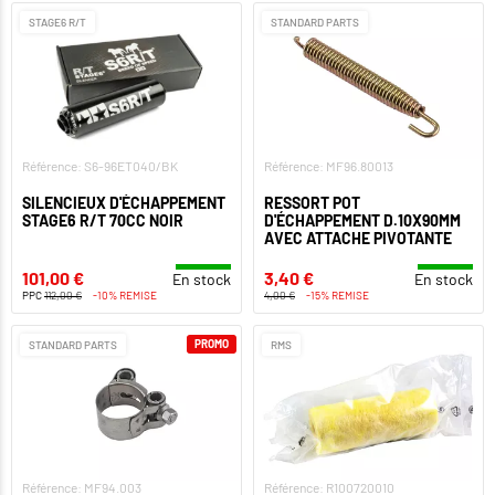
STAGE6 R/T
STANDARD PARTS
Référence: S6-96ET040/BK
Référence: MF96.80013
SILENCIEUX D'ÉCHAPPEMENT
RESSORT POT
STAGE6 R/T 70CC NOIR
D'ÉCHAPPEMENT D.10X90MM
AVEC ATTACHE PIVOTANTE
101,00 €
3,40 €
En stock
En stock
PPC
112,00 €
-10% REMISE
4,00 €
-15% REMISE
PROMO
STANDARD PARTS
RMS
Référence: MF94.003
Référence: R100720010