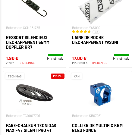
Référence: CGN481735
Référence: YAS010
23
RESSORT SILENCIEUX
LAINE DE ROCHE
D'ÉCHAPPEMENT 55MM
D'ÉCHAPPEMENT YASUNI
DOPPLER RR7
1,90 €
17,00 €
En stock
En stock
2,20 €
-14% REMISE
PPC
19,00 €
-11% REMISE
PROMO
TECNIGAS
KRM
Référence: TG0007701
Référence: KR679F
PARE-CHALEUR TECNIGAS
COLLIER DE MULTIFIX KRM
MAXI-4 / SILENT PRO 4T
BLEU FONCÉ