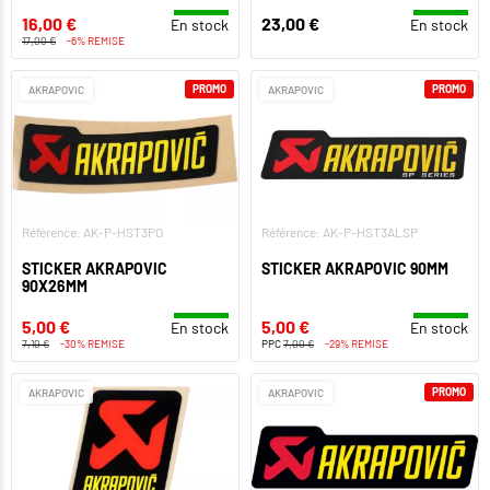
16,00 €
23,00 €
En stock
En stock
17,00 €
-6% REMISE
PROMO
PROMO
AKRAPOVIC
AKRAPOVIC
Référence: AK-P-HST3PO
Référence: AK-P-HST3ALSP
STICKER AKRAPOVIC
STICKER AKRAPOVIC 90MM
90X26MM
5,00 €
5,00 €
En stock
En stock
7,10 €
-30% REMISE
PPC
7,00 €
-29% REMISE
PROMO
AKRAPOVIC
AKRAPOVIC