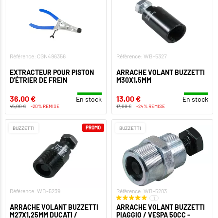
Référence: CGN496356
Référence: WB-5327
EXTRACTEUR POUR PISTON
ARRACHE VOLANT BUZZETTI
D'ÉTRIER DE FREIN
M30X1,5MM
36,00 €
13,00 €
En stock
En stock
45,00 €
-20% REMISE
17,00 €
-24% REMISE
PROMO
BUZZETTI
BUZZETTI
Référence: WB-5239
Référence: WB-5283
1
ARRACHE VOLANT BUZZETTI
ARRACHE VOLANT BUZZETTI
M27X1,25MM DUCATI /
PIAGGIO / VESPA 50CC -