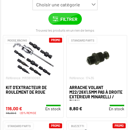
Trouvez les produits en un rien de temps
PROMO
MOOSE RACING
STANDARD PARTS
Référence: MR38110093
Référence: 17435
KIT D'EXTRACTEUR DE
ARRACHE VOLANT
ROULEMENT DE ROUE
M22/26X1,5MM PAS À DROITE
EXTÉRIEUR MINARELLI /
PUCH
116,00 €
8,80 €
En stock
En stock
145,00 €
-20% REMISE
PROMO
PROMO
STANDARD PARTS
BUZZETTI