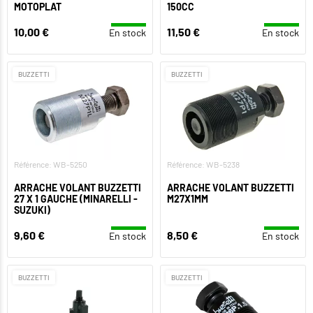
MOTOPLAT
150CC
10,00 €
11,50 €
En stock
En stock
BUZZETTI
BUZZETTI
Référence: WB-5250
Référence: WB-5238
ARRACHE VOLANT BUZZETTI
ARRACHE VOLANT BUZZETTI
27 X 1 GAUCHE (MINARELLI -
M27X1MM
SUZUKI)
9,60 €
8,50 €
En stock
En stock
BUZZETTI
BUZZETTI