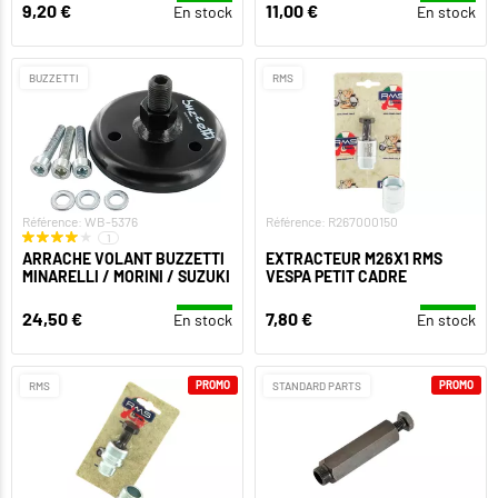
9,20 €
11,00 €
En stock
En stock
BUZZETTI
RMS
Référence: WB-5376
Référence: R267000150
1
ARRACHE VOLANT BUZZETTI
EXTRACTEUR M26X1 RMS
MINARELLI / MORINI / SUZUKI
VESPA PETIT CADRE
24,50 €
7,80 €
En stock
En stock
PROMO
PROMO
RMS
STANDARD PARTS