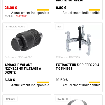
DROITE MOTOPLAT
26,00 €
9,80 €
Actuellement indisponible
Actuellement indisponible
28,00 €
-7% REMISE
STANDARD PARTS
BGS
Référence: MOF-44360
Référence: BGS7724
ARRACHE VOLANT
EXTRACTEUR 3 GRIFFES 20 À
M27X1,25MM FILETAGE À
110 MM BGS
DROITE
6,60 €
19,50 €
Actuellement indisponible
Actuellement indisponible
MALOSSI
BUZZETTI