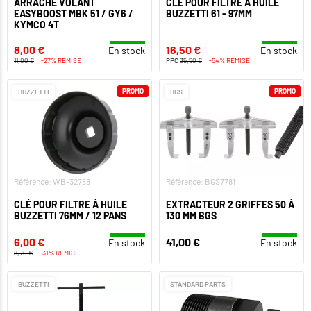
ARRACHE VOLANT
CLÉ POUR FILTRE À HUILE
EASYBOOST MBK 51 / GY6 /
BUZZETTI 61 - 97MM
KYMCO 4T
8,00 €
16,50 €
En stock
En stock
11,00 €
-27% REMISE
PPC
35,50 €
-54% REMISE
PROMO
PROMO
BUZZETTI
BGS
Référence: WB-32788
Référence: BGS7781
CLÉ POUR FILTRE À HUILE
EXTRACTEUR 2 GRIFFES 50 À
BUZZETTI 76MM / 12 PANS
130 MM BGS
6,00 €
41,00 €
En stock
En stock
8,70 €
-31% REMISE
BUZZETTI
STANDARD PARTS