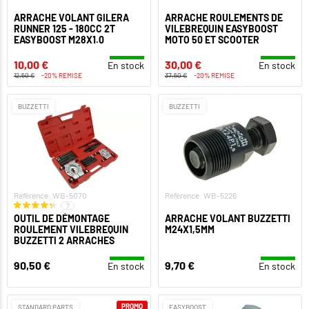
ARRACHE VOLANT GILERA
ARRACHE ROULEMENTS DE
RUNNER 125 - 180CC 2T
VILEBREQUIN EASYBOOST
EASYBOOST M28X1.0
MOTO 50 ET SCOOTER
10,00 €
30,00 €
En stock
En stock
12,50 €
-20% REMISE
37,50 €
-20% REMISE
BUZZETTI
BUZZETTI
Référence: WB-5070
Référence: WB-5226
7
OUTIL DE DÉMONTAGE
ARRACHE VOLANT BUZZETTI
ROULEMENT VILEBREQUIN
M24X1,5MM
BUZZETTI 2 ARRACHES
90,50 €
9,70 €
En stock
En stock
PROMO
STANDARD PARTS
EASYBOOST