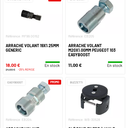
Référence: MF99.00152
Référence: EB205
ARRACHE VOLANT 19X1.25MM
ARRACHE VOLANT
GENERIC
M20X1.00MM PEUGEOT 103
EASYBOOST
18,00 €
11,00 €
En stock
En stock
24,00 €
-25% REMISE
PROMO
EASYBOOST
BUZZETTI
Référence: EB204
Référence: WB-30528