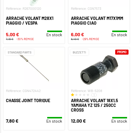
Référence: R267000120
Référence: CGN7573
ARRACHE VOLANT M28X1
ARRACHE VOLANT M17X1MM
PIAGGIO / VESPA
PIAGGIO CIAO
5,00 €
6,00 €
En stock
En stock
7,10 €
-30% REMISE
8,40 €
-29% REMISE
PROMO
STANDARD PARTS
BUZZETTI
Référence: CGN472442
Référence: WB-5208
1
CHASSE JOINT TORIQUE
ARRACHE VOLANT 18X1,5
YAMAHA YZ 125 / 250CC
CROSS
7,80 €
12,00 €
En stock
En stock