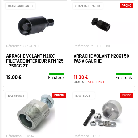
PROMO
STANDARD PARTS
STANDARD PARTS
Référence: SP-30701
Référence: MF99.00091
ARRACHE VOLANT M26X1
ARRACHE VOLANT M20X1.50
FILETAGE INTÉRIEUR KTM 125
PAS À GAUCHE
- 250CC 2T
19,00 €
11,00 €
En stock
En stock
20,50 €
-46% REMISE
PROMO
PROMO
EASYBOOST
EASYBOOST
Référence: EB203
Référence: EB066