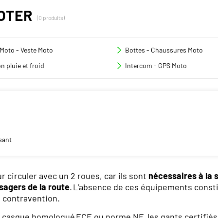
OTER
(0 produits)
Moto - Veste Moto
Bottes - Chaussures Moto
n pluie et froid
Intercom - GPS Moto
sant
r circuler avec un 2 roues, car ils sont
nécessaires à la 
sagers de la route
. L’absence de ces équipements constitu
e contravention.
 casque homologué ECE ou norme NF, les gants certifiés