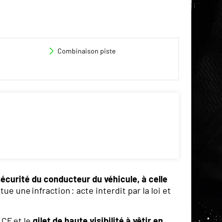
Combinaison piste
sécurité du conducteur du véhicule, à celle
e une infraction : acte interdit par la loi et
 CE et le
gilet de haute visibilité à vêtir en