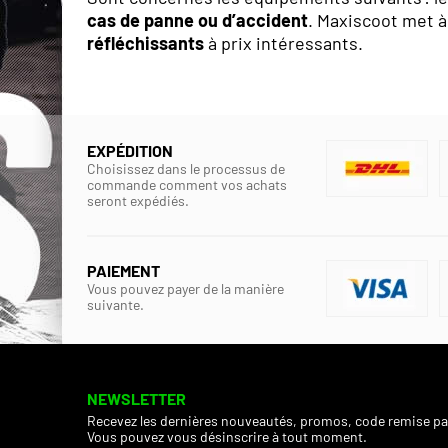
cas de panne ou d’accident
. Maxiscoot met à
réfléchissants
à prix intéressants.
EXPÉDITION
Choisissez dans le processus de
commande comment vos achats
seront expédiés.
PAIEMENT
Vous pouvez payer de la manière
suivante.
NEWSLETTER
Recevez les dernières nouveautés, promos, code remise pa
Vous pouvez vous désinscrire à tout moment.