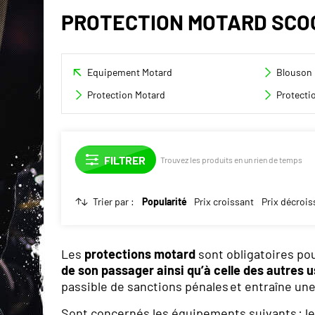
PROTECTION MOTARD SCO
Equipement Motard
Blouson 
Protection Motard
Protectio
Trouvez les produits en un rien de temps
Trier par :
Popularité
Prix croissant
Prix décrois
Les
protections motard
sont obligatoires pou
de son passager ainsi qu’à celle des autres u
passible de sanctions pénales et entraîne un
Sont concernés les équipements suivants : le