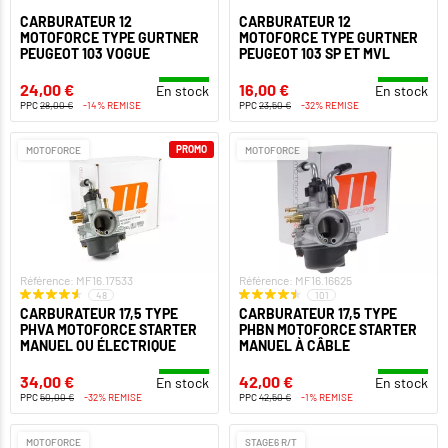
CARBURATEUR 12
CARBURATEUR 12
MOTOFORCE TYPE GURTNER
MOTOFORCE TYPE GURTNER
PEUGEOT 103 VOGUE
PEUGEOT 103 SP ET MVL
24,00 €
16,00 €
En stock
En stock
PPC
28,00 €
-14% REMISE
PPC
23,50 €
-32% REMISE
PROMO
MOTOFORCE
MOTOFORCE
Référence: MF16.17533
Référence: MF16.16625
48
101
CARBURATEUR 17,5 TYPE
CARBURATEUR 17,5 TYPE
PHVA MOTOFORCE STARTER
PHBN MOTOFORCE STARTER
MANUEL OU ÉLECTRIQUE
MANUEL À CÂBLE
34,00 €
42,00 €
En stock
En stock
PPC
50,00 €
-32% REMISE
PPC
42,50 €
-1% REMISE
MOTOFORCE
STAGE6 R/T