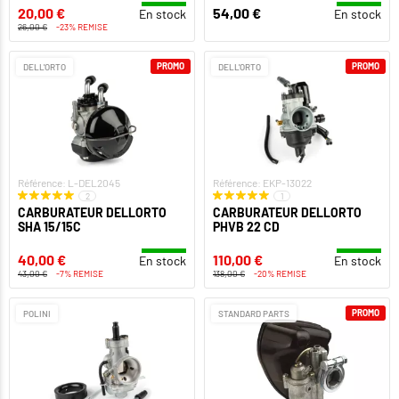
20,00 €
54,00 €
En stock
En stock
26,00 €
-23% REMISE
PROMO
PROMO
DELL'ORTO
DELL'ORTO
Référence: L-DEL2045
Référence: EKP-13022
2
1
CARBURATEUR DELLORTO
CARBURATEUR DELLORTO
SHA 15/15C
PHVB 22 CD
40,00 €
110,00 €
En stock
En stock
43,00 €
-7% REMISE
138,00 €
-20% REMISE
PROMO
POLINI
STANDARD PARTS