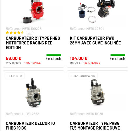
Référence: MF16.10022R
Référence: MF16.20304
30
CARBURATEUR 21 TYPE PHBG
KIT CARBURATEUR PWK
MOTOFORCE RACING RED
28MM AVEC CUVE INCLINÉE
EDITION
56,00 €
104,00 €
En stock
En stock
PPC
65,50 €
-15% REMISE
135,00 €
-23% REMISE
DELL'ORTO
STANDARD PARTS
Référence: L-DEL2552
Référence: MF16.19989
CARBURATEUR DELL'ORTO
CARBURATEUR TYPE PHBG
PHBG 19 BS
17,5 MONTAGE RIGIDE CUVE