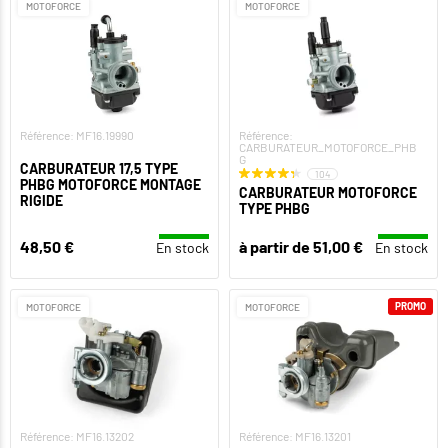
MOTOFORCE
MOTOFORCE
Référence: MF16.19990
Référence:
CARBURATEUR_MOTOFORCE_PHB
G
CARBURATEUR 17,5 TYPE
104
PHBG MOTOFORCE MONTAGE
CARBURATEUR MOTOFORCE
RIGIDE
TYPE PHBG
48,50 €
à partir de 51,00 €
En stock
En stock
PROMO
MOTOFORCE
MOTOFORCE
Référence: MF16.13202
Référence: MF16.13201