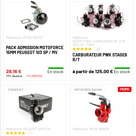
Référence: MF66.163001
Référence:
S631RTPWK_CARBURATEUR_STA
GE6_RT_PWK
PACK ADMISSION MOTOFORCE
138
15MM PEUGEOT 103 SP / MV
CARBURATEUR PWK STAGE6
R/T
29,16 €
à partir de 125,00 €
En stock
En stock
PPC
35,00 €
-17% REMISE
PROMO
STAGE6 R/T
MOTOFORCE RACING
Référence: S6-30RT-VHST28
Référence: MF16.19983R
7