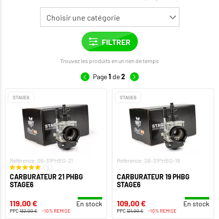
Trouvez les produits en un rien de temps
Page
1
de
2
STAGE6
STAGE6
Référence: S6-31PHBG-21
Référence: S6-31PHBG-19
1
CARBURATEUR 21 PHBG
CARBURATEUR 19 PHBG
STAGE6
STAGE6
119,00 €
109,00 €
En stock
En stock
PPC
132,00 €
-10% REMISE
PPC
121,00 €
-10% REMISE