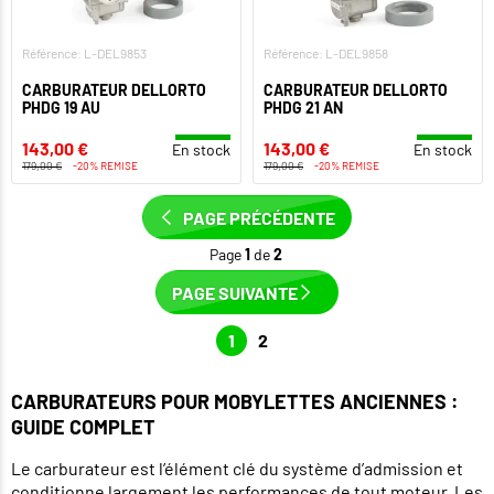
Référence: L-DEL9853
Référence: L-DEL9858
CARBURATEUR DELLORTO
CARBURATEUR DELLORTO
PHDG 19 AU
PHDG 21 AN
143,00 €
143,00 €
En stock
En stock
179,00 €
-20% REMISE
179,00 €
-20% REMISE
PAGE PRÉCÉDENTE
Page
1
de
2
PAGE SUIVANTE
1
2
CARBURATEURS POUR MOBYLETTES ANCIENNES :
GUIDE COMPLET
Le carburateur est l’élément clé du système d’admission et
conditionne largement les performances de tout moteur. Les