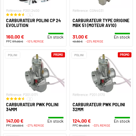
Référence: P201.2400
Référence: CGN4031
4
CARBURATEUR POLINI CP 24
CARBURATEUR TYPE ORIGINE
EVOLUTION
MBK 51 (MOTEUR AV10)
160,00 €
31,00 €
En stock
En stock
PPC
177,00 €
-10% REMISE
40,50 €
-23% REMISE
PROMO
PROMO
POLINI
POLINI
Référence: P201.0171
Référence: P201.0170
2
CARBURATEUR PWK POLINI
CARBURATEUR PWK POLINI
34MM
32MM
147,00 €
124,00 €
En stock
En stock
PPC
201,00 €
-27% REMISE
PPC
184,00 €
-33% REMISE