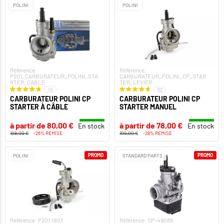
POLINI
POLINI
Référence:
Référence:
P201_CARBURATEUR_POLINI_STA
CARBURATEUR_POLINI_CP_STAR
RTER_CABLE
TER_LEVIER
10
52
CARBURATEUR POLINI CP
CARBURATEUR POLINI CP
STARTER À CÂBLE
STARTER MANUEL
à partir de 80,00 €
à partir de 78,00 €
En stock
En stock
108,00 €
-26% REMISE
109,00 €
-28% REMISE
PROMO
PROMO
POLINI
STANDARD PARTS
Référence: P201.1903
Référence: SP-49089