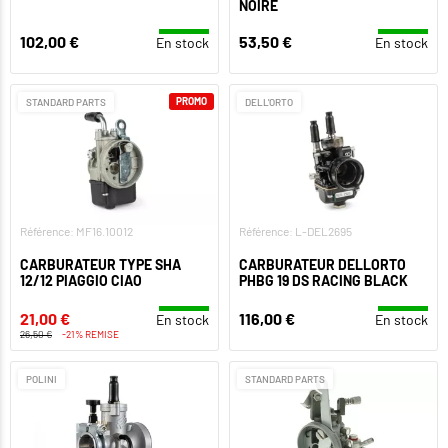
NOIRE
102,00 €
53,50 €
En stock
En stock
PROMO
STANDARD PARTS
DELL'ORTO
Référence: MF16.10012
Référence: L-DEL2695
CARBURATEUR TYPE SHA
CARBURATEUR DELLORTO
12/12 PIAGGIO CIAO
PHBG 19 DS RACING BLACK
21,00 €
116,00 €
En stock
En stock
26,50 €
-21% REMISE
POLINI
STANDARD PARTS