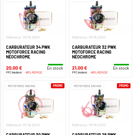
Référence: MF16.20611
Référence: MF16.20511
CARBURATEUR 34 PWK
CARBURATEUR 32 PWK
MOTOFORCE RACING
MOTOFORCE RACING
NÉOCHROME
NÉOCHROME
20,00 €
21,00 €
En stock
En stock
PPC
59,50 €
-66% REMISE
PPC
61,50 €
-66% REMISE
PROMO
PROMO
MOTOFORCE RACING
MOTOFORCE RACING
Référence: MF16.20411
Référence: MF16.20311
CARBURATEUR 30 PWK
CARBURATEUR 28 PWK