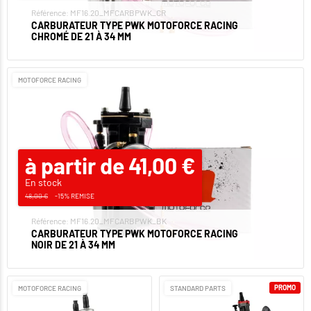
Référence: MF16.20_MFCARBPWK_CR
CARBURATEUR TYPE PWK MOTOFORCE RACING
CHROMÉ DE 21 À 34 MM
MOTOFORCE RACING
à partir de 41,00 €
En stock
48,00 €
-15% REMISE
Référence: MF16.20_MFCARBPWK_BK
CARBURATEUR TYPE PWK MOTOFORCE RACING
NOIR DE 21 À 34 MM
PROMO
MOTOFORCE RACING
STANDARD PARTS