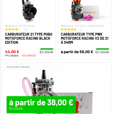
Référence: MF16.10022
Référence: MF16.20_CARBMFRV2
41
3
CARBURATEUR 21 TYPE PHBG
CARBURATEUR TYPE PWK
MOTOFORCE RACING BLACK
MOTOFORCE RACING V2 DE 21
EDITION
À 34MM
44,00 €
à partir de 56,00 €
En stock
En stock
PPC
49,00 €
-10% REMISE
MOTOFORCE RACING
à partir de 38,00 €
En stock