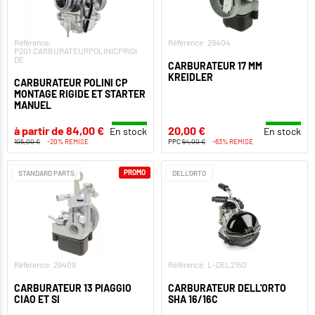
Référence:
Référence: 29404
P201.CARBURATEURPOLINICPRIGI
DE
CARBURATEUR 17 MM
KREIDLER
CARBURATEUR POLINI CP
MONTAGE RIGIDE ET STARTER
MANUEL
à partir de 84,00 €
20,00 €
En stock
En stock
105,00 €
-20% REMISE
PPC
54,00 €
-63% REMISE
PROMO
STANDARD PARTS
DELL'ORTO
Référence: 29409
Référence: L-DEL2150
CARBURATEUR 13 PIAGGIO
CARBURATEUR DELL'ORTO
CIAO ET SI
SHA 16/16C