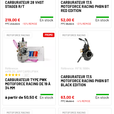
CARBURATEUR 28 VHST
CARBURATEUR 17,5
STAGE6 R/T
MOTOFORCE RACING PHBN BT
RED EDITION
219,00 €
52,00 €
En stock
En stock
PPC
243,00 €
-10% REMISE
PPC
65,50 €
-21% REMISE
PROMO
MOTOFORCE RACING
MOTOFORCE RACING
Référence:
Référence: MF16.19984
mf16.20_AMFCARBUPWK
207
CARBURATEUR 17,5
CARBURATEUR TYPE PWK
MOTOFORCE RACING PHBN BT
MOTOFORCE RACING DE 19 À
BLACK EDITION
34 MM
à partir de 50,50 €
63,00 €
En stock
En stock
PPC
65,50 €
-4% REMISE
MOTOFORCE RACING
MOTOFORCE RACING