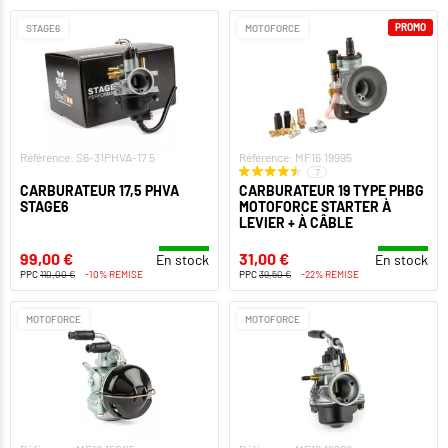
PROMO
STAGE6
MOTOFORCE
Référence: S6-31PHVA-17.5
Référence: MF16.19995
7
CARBURATEUR 17,5 PHVA
CARBURATEUR 19 TYPE PHBG
STAGE6
MOTOFORCE STARTER À
LEVIER + À CÂBLE
99,00 €
31,00 €
En stock
En stock
PPC
110,00 €
-10% REMISE
PPC
39,50 €
-22% REMISE
MOTOFORCE
MOTOFORCE