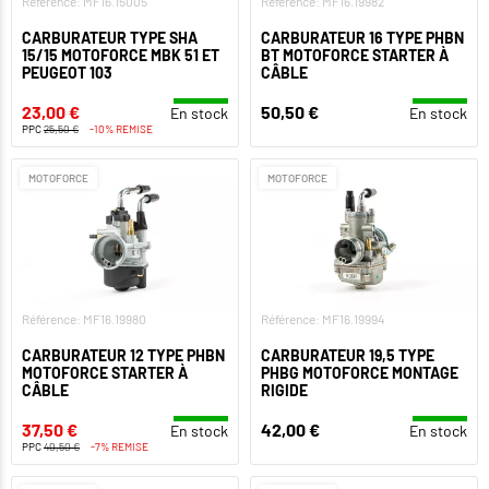
Référence: MF16.15005
Référence: MF16.19982
CARBURATEUR TYPE SHA
CARBURATEUR 16 TYPE PHBN
15/15 MOTOFORCE MBK 51 ET
BT MOTOFORCE STARTER À
PEUGEOT 103
CÂBLE
23,00 €
50,50 €
En stock
En stock
PPC
25,50 €
-10% REMISE
MOTOFORCE
MOTOFORCE
Référence: MF16.19980
Référence: MF16.19994
CARBURATEUR 12 TYPE PHBN
CARBURATEUR 19,5 TYPE
MOTOFORCE STARTER À
PHBG MOTOFORCE MONTAGE
CÂBLE
RIGIDE
37,50 €
42,00 €
En stock
En stock
PPC
40,50 €
-7% REMISE