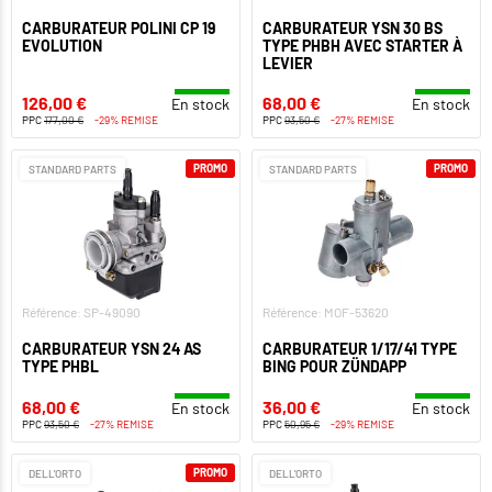
CARBURATEUR POLINI CP 19
CARBURATEUR YSN 30 BS
EVOLUTION
TYPE PHBH AVEC STARTER À
LEVIER
126,00 €
68,00 €
En stock
En stock
PPC
177,00 €
-29% REMISE
PPC
93,50 €
-27% REMISE
PROMO
PROMO
STANDARD PARTS
STANDARD PARTS
Référence: SP-49090
Référence: MOF-53620
CARBURATEUR YSN 24 AS
CARBURATEUR 1/17/41 TYPE
TYPE PHBL
BING POUR ZÜNDAPP
68,00 €
36,00 €
En stock
En stock
PPC
93,50 €
-27% REMISE
PPC
50,95 €
-29% REMISE
PROMO
DELL'ORTO
DELL'ORTO