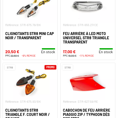
Référence: STR-675.76/BK
Référence: STR-655.27/CE
CLIGNOTANTS STR8 MINI CAP
FEU ARRIÈRE À LED MOTO
NOIR / TRANSPARENT
UNIVERSEL STR8 TRIANGLE
TRANSPARENT
20,50 €
17,00 €
En stock
En stock
PPC
22,50 €
-9% REMISE
PPC
19,00 €
-11% REMISE
PROMO
STR8
STR8
Référence: STR-675.93/BK
Référence: STR-627.59/RE
CLIGNOTANTS STR8
CABOCHON DE FEU ARRIÈRE
TRIANGLE F. COURT NOIR /
PIAGGIO ZIP / TYPHOON DÈS