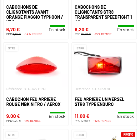
CABOCHONS DE
CABOCHONS DE
CLIGNOTANTS AVANT
CLIGNOTANTS STR8
ORANGE PIAGGIO TYPHOON /
TRANSPARENT SPEEDFIGHT 1
NRG
/ 2
6,70 €
9,20 €
En stock
En stock
PPC
7,80 €
-14% REMISE
PPC
10,80 €
-15% REMISE
STR8
STR8
Référence: STR-627.01/RE
Référence: STR-659.91
CABOCHON FEU ARRIÈRE
FEU ARRIÈRE UNIVERSEL
ROUGE MBK NITRO / AEROX
STR8 TYPE ENDURO
9,00 €
11,00 €
En stock
En stock
PPC
9,20 €
-2% REMISE
PPC
12,50 €
-12% REMISE
PROMO
STR8
STR8