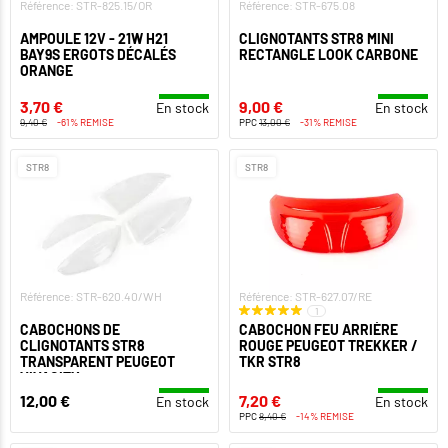
Référence: STR-825.15/OR
Référence: STR-675.08
AMPOULE 12V - 21W H21
CLIGNOTANTS STR8 MINI
BAY9S ERGOTS DÉCALÉS
RECTANGLE LOOK CARBONE
ORANGE
3,70 €
9,00 €
En stock
En stock
9,40 €
-61% REMISE
PPC
13,00 €
-31% REMISE
STR8
STR8
Référence: STR-620.40/WH
Référence: STR-627.07/RE
1
CABOCHONS DE
CABOCHON FEU ARRIÈRE
CLIGNOTANTS STR8
ROUGE PEUGEOT TREKKER /
TRANSPARENT PEUGEOT
TKR STR8
VIVACITY
12,00 €
7,20 €
En stock
En stock
PPC
8,40 €
-14% REMISE