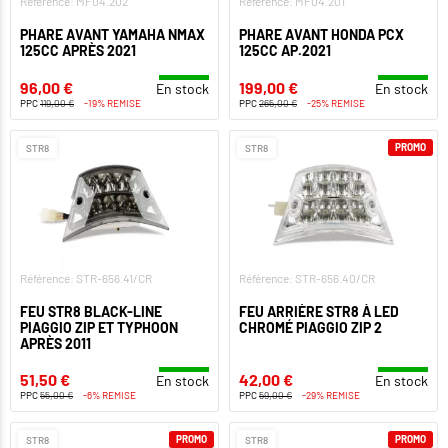
Référence: MF04.202
Référence: MF04.201
PHARE AVANT YAMAHA NMAX
PHARE AVANT HONDA PCX
125CC APRÈS 2021
125CC AP.2021
96,00 €
199,00 €
En stock
En stock
PPC
119,00 €
-19% REMISE
PPC
265,00 €
-25% REMISE
PROMO
STR8
STR8
Référence: STR-656.41/CR
Référence: STR-656.40/CR
FEU STR8 BLACK-LINE
FEU ARRIÈRE STR8 À LED
PIAGGIO ZIP ET TYPHOON
CHROMÉ PIAGGIO ZIP 2
APRÈS 2011
51,50 €
42,00 €
En stock
En stock
PPC
55,00 €
-6% REMISE
PPC
59,00 €
-29% REMISE
PROMO
PROMO
STR8
STR8