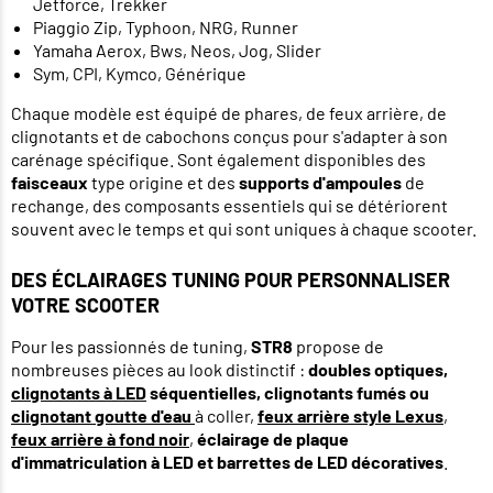
Jetforce, Trekker
Piaggio Zip, Typhoon, NRG, Runner
Yamaha Aerox, Bws, Neos, Jog, Slider
Sym, CPI, Kymco, Générique
Chaque modèle est équipé de phares, de feux arrière, de
clignotants et de cabochons conçus pour s'adapter à son
carénage spécifique. Sont également disponibles des
faisceaux
type origine et des
supports d'ampoules
de
rechange, des composants essentiels qui se détériorent
souvent avec le temps et qui sont uniques à chaque scooter.
DES ÉCLAIRAGES TUNING POUR PERSONNALISER
VOTRE SCOOTER
Pour les passionnés de tuning,
STR8
propose de
nombreuses pièces au look distinctif :
doubles optiques,
clignotants à LED
séquentielles, clignotants fumés ou
clignotant goutte d'eau
à coller,
feux arrière style Lexus
,
feux arrière à fond noir
,
éclairage de plaque
d'immatriculation à LED et barrettes de LED décoratives
.