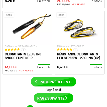
8,20 €
20,00 €
En stock
En stock
PPC
22,00 €
-9% REMISE
STR8
STR8
Référence: STR-678.45/BK
Référence: STR-667.20
1
1
CLIGNOTANTS LED STR8
RÉSISTANCE CLIGNOTANTS
SMOGG FUMÉ NOIR
LED STR8 5W - 27 OHMS (X2)
13,00 €
6,40 €
En stock
En stock
PPC
15,00 €
-13% REMISE
PAGE PRÉCÉDENTE
Page
1
de
8
PAGE SUIVANTE