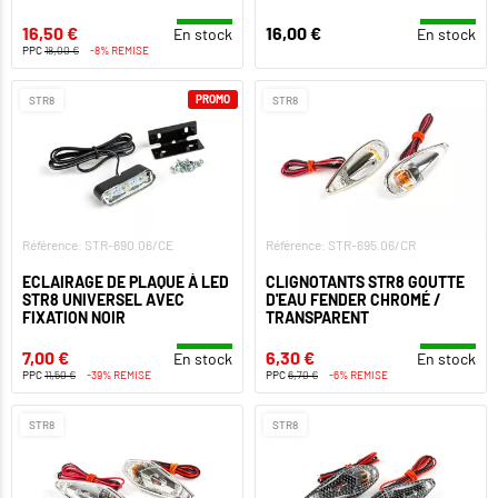
16,50 €
16,00 €
En stock
En stock
PPC
18,00 €
-8% REMISE
PROMO
STR8
STR8
Référence: STR-690.06/CE
Référence: STR-695.06/CR
ECLAIRAGE DE PLAQUE À LED
CLIGNOTANTS STR8 GOUTTE
STR8 UNIVERSEL AVEC
D'EAU FENDER CHROMÉ /
FIXATION NOIR
TRANSPARENT
7,00 €
6,30 €
En stock
En stock
PPC
11,50 €
-39% REMISE
PPC
6,70 €
-6% REMISE
STR8
STR8