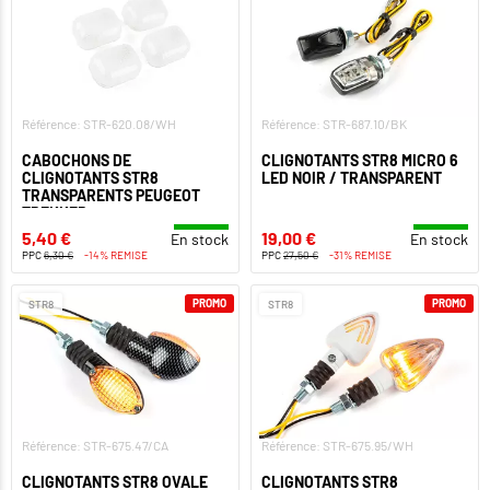
Référence: STR-620.08/WH
Référence: STR-687.10/BK
CABOCHONS DE
CLIGNOTANTS STR8 MICRO 6
CLIGNOTANTS STR8
LED NOIR / TRANSPARENT
TRANSPARENTS PEUGEOT
TREKKER
5,40 €
19,00 €
En stock
En stock
PPC
6,30 €
-14% REMISE
PPC
27,50 €
-31% REMISE
PROMO
PROMO
STR8
STR8
Référence: STR-675.47/CA
Référence: STR-675.95/WH
CLIGNOTANTS STR8 OVALE
CLIGNOTANTS STR8