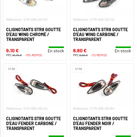
Référence: STR-695.05/CR
Référence: STR-695.05/CA
CLIGNOTANTS STR8 GOUTTE
CLIGNOTANTS STR8 GOUTTE
D'EAU WING CHROMÉ /
D'EAU WING CARBONE /
TRANSPARENT
TRANSPARENT
9,10 €
8,80 €
En stock
En stock
PPC
10,70 €
-15% REMISE
PPC
9,00 €
-2% REMISE
STR8
STR8
Référence: STR-695.06/CA
Référence: STR-695.06/BK
CLIGNOTANTS STR8 GOUTTE
CLIGNOTANTS STR8 GOUTTE
D'EAU FENDER CARBONE /
D'EAU FENDER NOIR /
TRANSPARENT
TRANSPARENT