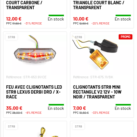
COURT CARBONE /
TRIANGLE COURT BLANC /
TRANSPARENT
TRANSPARENT
12,00 €
10,00 €
En stock
En stock
PPC
17,50 €
-31% REMISE
PPC
12,50 €
-20% REMISE
PROMO
STR8
STR8
Référence: STR-653.91/CE
Référence: STR-675.11/BK
FEU AVEC CLIGNOTANTS LED
CLIGNOTANTS STR8 MINI
STR8 LEXUS DERBI DRD / X-
RECTANGLE V2 12V - 10W
RACE
NOIR / TRANSPARENT
35,00 €
7,00 €
En stock
En stock
PPC
38,00 €
-8% REMISE
PPC
10,50 €
-33% REMISE
STR8
STR8