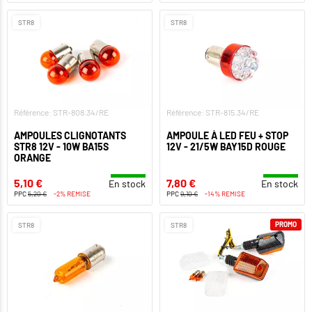
STR8
STR8
Référence: STR-808.34/RE
Référence: STR-815.34/RE
AMPOULES CLIGNOTANTS
AMPOULE À LED FEU + STOP
STR8 12V - 10W BA15S
12V - 21/5W BAY15D ROUGE
ORANGE
5,10 €
7,80 €
En stock
En stock
PPC
5,20 €
-2% REMISE
PPC
9,10 €
-14% REMISE
PROMO
STR8
STR8