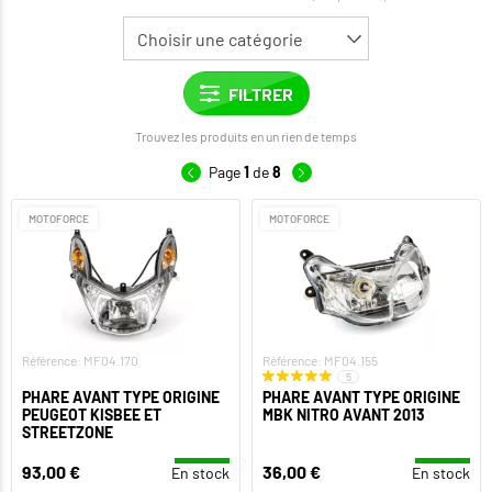
Trouvez les produits en un rien de temps
Page
1
de
8
MOTOFORCE
MOTOFORCE
Référence: MF04.170
Référence: MF04.155
5
PHARE AVANT TYPE ORIGINE
PHARE AVANT TYPE ORIGINE
PEUGEOT KISBEE ET
MBK NITRO AVANT 2013
STREETZONE
93,00 €
36,00 €
En stock
En stock