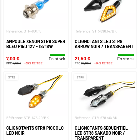
Référence: STR-801.15
Référence: STR-696.14/BK
AMPOULE XENON STR8 SUPER
CLIGNOTANTS LED STR8
BLEU P15D 12V - 18/18W
ARROW NOIR / TRANSPARENT
7,00 €
21,50 €
En stock
En stock
PPC
11,50 €
-39% REMISE
PPC
25,00 €
-14% REMISE
STR8
STR8
Référence: STR-675.49/BK
Référence: STR-678.46/BK
CLIGNOTANTS STR8 PICCOLO
CLIGNOTANTS SÉQUENTIEL
LED NOIR
LED STR8 SAKADO NOIR /
TRANSPARENT