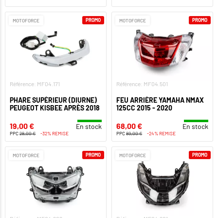
PROMO
PROMO
MOTOFORCE
MOTOFORCE
Référence: MF04.171
Référence: MF04.501
PHARE SUPÉRIEUR (DIURNE)
FEU ARRIÈRE YAMAHA NMAX
PEUGEOT KISBEE APRÈS 2018
125CC 2015 - 2020
19,00 €
68,00 €
En stock
En stock
PPC
28,00 €
-32% REMISE
PPC
89,00 €
-24% REMISE
PROMO
PROMO
MOTOFORCE
MOTOFORCE