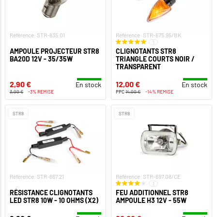
Référence: STR-835.01
Référence: STR-675.95/BK
1
AMPOULE PROJECTEUR STR8
CLIGNOTANTS STR8
BA20D 12V - 35/35W
TRIANGLE COURTS NOIR /
TRANSPARENT
2,90 €
12,00 €
En stock
En stock
3,00 €
-3% REMISE
PPC
14,00 €
-14% REMISE
STR8
STR8
Référence: STR-667.21
Référence: STR-697.08/CE
1
RÉSISTANCE CLIGNOTANTS
FEU ADDITIONNEL STR8
LED STR8 10W - 10 OHMS (X2)
AMPOULE H3 12V - 55W