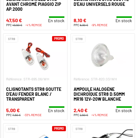
AVANT CHROMÉ PIAGGIO ZIP
D'EAU UNIVERSELS ROUGE
AP.2000
47,50 €
8,10 €
En stock
En stock
PPC
49,50 €
-4% REMISE
PPC
8,90 €
-9% REMISE
PROMO
STR8
STR8
Référence: STR-695.06/WH
Référence: STR-820.03/WH
CLIGNOTANTS STR8 GOUTTE
AMPOULE HALOGÈNE
D'EAU FENDER BLANC /
DICHROÏQUE STR8 D.50MM
TRANSPARENT
MR16 12V-20W BLANCHE
5,00 €
2,40 €
En stock
En stock
PPC
7,50 €
-33% REMISE
PPC
2,50 €
-4% REMISE
PROMO
STR8
STR8