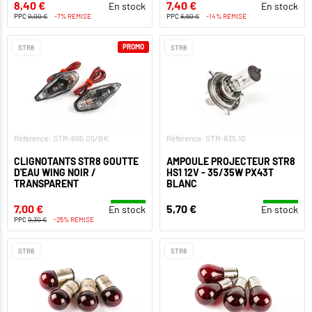
8,40 €
7,40 €
En stock
En stock
PPC
9,00 €
-7% REMISE
PPC
8,60 €
-14% REMISE
PROMO
STR8
STR8
Référence: STR-695.05/BK
Référence: STR-835.10
CLIGNOTANTS STR8 GOUTTE
AMPOULE PROJECTEUR STR8
D'EAU WING NOIR /
HS1 12V - 35/35W PX43T
TRANSPARENT
BLANC
7,00 €
5,70 €
En stock
En stock
PPC
9,30 €
-25% REMISE
STR8
STR8