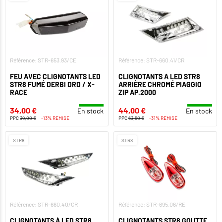
Référence: STR-653.93/CE
Référence: STR-660.41/CR
FEU AVEC CLIGNOTANTS LED
CLIGNOTANTS À LED STR8
STR8 FUMÉ DERBI DRD / X-
ARRIÈRE CHROMÉ PIAGGIO
RACE
ZIP AP.2000
34,00 €
44,00 €
En stock
En stock
PPC
39,00 €
-13% REMISE
PPC
63,50 €
-31% REMISE
STR8
STR8
Référence: STR-660.40/CR
Référence: STR-695.06/RE
CLIGNOTANTS À LED STR8
CLIGNOTANTS STR8 GOUTTE