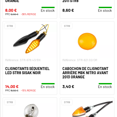
ORANGE
2011 STR8
8,00 €
8,60 €
En stock
En stock
PPC
12,50 €
-36% REMISE
STR8
STR8
Référence: STR-678.43/BK
Référence: STR-621.02/OR
CLIGNOTANTS SÉQUENTIEL
CABOCHON DE CLIGNOTANT
LED STR8 SISAK NOIR
ARRIÈRE MBK NITRO AVANT
2013 ORANGE
14,00 €
3,40 €
En stock
En stock
PPC
16,50 €
-15% REMISE
STR8
STR8