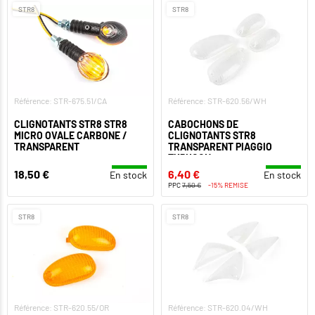
STR8
STR8
Référence: STR-675.51/CA
Référence: STR-620.56/WH
CLIGNOTANTS STR8 STR8
CABOCHONS DE
MICRO OVALE CARBONE /
CLIGNOTANTS STR8
TRANSPARENT
TRANSPARENT PIAGGIO
TYPHOON
18,50 €
6,40 €
En stock
En stock
PPC
7,50 €
-15% REMISE
STR8
STR8
Référence: STR-620.55/OR
Référence: STR-620.04/WH