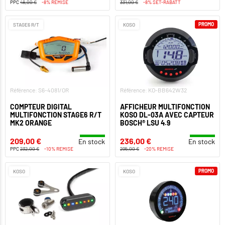
PPC
48,00 €
-8% REMISE
331,00 €
-8% SET-RABATT
PROMO
STAGE6 R/T
KOSO
Référence: S6-4081/OR
Référence: KO-BB642W32
COMPTEUR DIGITAL
AFFICHEUR MULTIFONCTION
MULTIFONCTION STAGE6 R/T
KOSO DL-03A AVEC CAPTEUR
MK2 ORANGE
BOSCH® LSU 4.9
209,00 €
236,00 €
En stock
En stock
PPC
232,00 €
-10% REMISE
295,00 €
-20% REMISE
PROMO
KOSO
KOSO