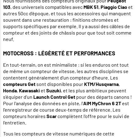
Nous fournissons des compteurs originaux pour
Peugeot
103
, des universels compatibles avec
MBK 51
,
Piaggio Ciao
et
autres 50cc d'époque, et tous les accessoires qui manquent
souvent dans une restauration : finitions chromées et
supports spécifiques par exemple. Il y a aussi des câbles de
compteur et des joints de châssis pour que tout soit comme
neuf.
MOTOCROSS : LÉGÈRETÉ ET PERFORMANCES
En tout-terrain, on est minimaliste : si les enduros ont tout
de même un compteur de vitesse, les autres disciplines se
contentent généralement d'un compteur d'heure. Les
compteurs Get
sont disponibles pour
KTM/Husqvarna
,
Honda
,
Kawasaki
et
Suzuki
, et les plus ambitieux peuvent
s'équiper d'un
Launch Control Get
pour des départs canons !
Pour l'analyse des données en piste, l'
AIM MyChron 6 2T
est
l'enregistreur de course deux-temps de référence. Les
compteurs horaires
Scar
complètent l'offre pour le suivi de
l'entretien.
Tous les compteurs de vitesse numériques de cette