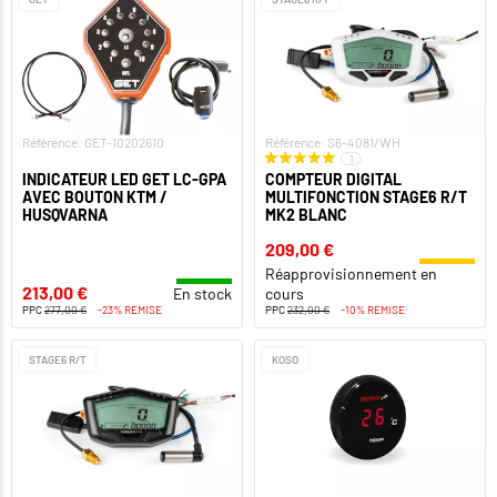
Référence: GET-10202610
Référence: S6-4081/WH
1
INDICATEUR LED GET LC-GPA
COMPTEUR DIGITAL
AVEC BOUTON KTM /
MULTIFONCTION STAGE6 R/T
HUSQVARNA
MK2 BLANC
209,00 €
Réapprovisionnement en
213,00 €
En stock
cours
PPC
277,00 €
-23% REMISE
PPC
232,00 €
-10% REMISE
STAGE6 R/T
KOSO