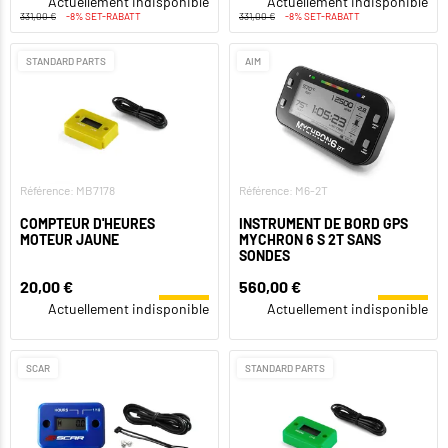
Actuellement indisponible
Actuellement indisponible
331,00 €
-8% SET-RABATT
331,00 €
-8% SET-RABATT
STANDARD PARTS
AIM
Référence: MB7178
Référence: M6-2T
COMPTEUR D'HEURES
INSTRUMENT DE BORD GPS
MOTEUR JAUNE
MYCHRON 6 S 2T SANS
SONDES
20,00 €
560,00 €
Actuellement indisponible
Actuellement indisponible
SCAR
STANDARD PARTS