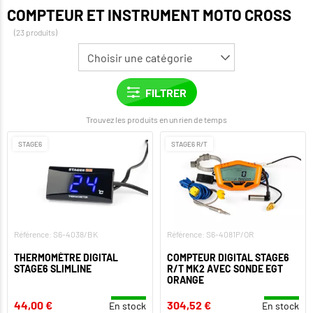
COMPTEUR ET INSTRUMENT MOTO CROSS
(23 produits)
Trouvez les produits en un rien de temps
STAGE6
STAGE6 R/T
Référence: S6-4038/BK
Référence: S6-4081P/OR
THERMOMÈTRE DIGITAL
COMPTEUR DIGITAL STAGE6
STAGE6 SLIMLINE
R/T MK2 AVEC SONDE EGT
ORANGE
44,00 €
304,52 €
En stock
En stock