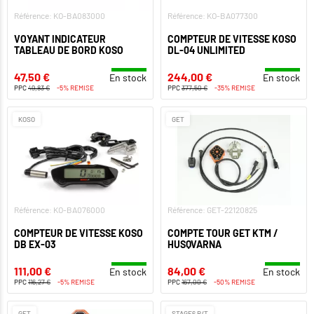
Référence: KO-BA083000
Référence: KO-BA077300
VOYANT INDICATEUR
COMPTEUR DE VITESSE KOSO
TABLEAU DE BORD KOSO
DL-04 UNLIMITED
47,50 €
244,00 €
En stock
En stock
PPC
49,83 €
-5% REMISE
PPC
377,50 €
-35% REMISE
KOSO
GET
Référence: KO-BA076000
Référence: GET-22120825
COMPTEUR DE VITESSE KOSO
COMPTE TOUR GET KTM /
DB EX-03
HUSQVARNA
111,00 €
84,00 €
En stock
En stock
PPC
116,27 €
-5% REMISE
PPC
167,00 €
-50% REMISE
GET
STAGE6 R/T