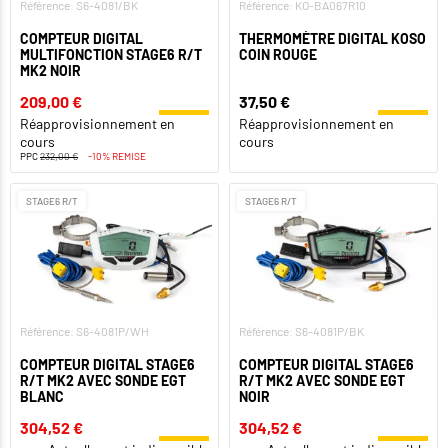
Référence: S6-4081/BK
Référence: KO-BA067R10
COMPTEUR DIGITAL
THERMOMÈTRE DIGITAL KOSO
MULTIFONCTION STAGE6 R/T
COIN ROUGE
MK2 NOIR
209,00 €
37,50 €
Réapprovisionnement en
Réapprovisionnement en
cours
cours
PPC
232,00 €
-10% REMISE
STAGE6 R/T
STAGE6 R/T
Référence: S6-4081P/WH
Référence: S6-4081P/BK
COMPTEUR DIGITAL STAGE6
COMPTEUR DIGITAL STAGE6
R/T MK2 AVEC SONDE EGT
R/T MK2 AVEC SONDE EGT
BLANC
NOIR
304,52 €
304,52 €