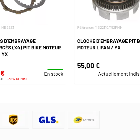
: MB2923
Référence: MB22110/152FMH
ES D'EMBRAYAGE
CLOCHE D'EMBRAYAGE PIT B
CÉS (X4) PIT BIKE MOTEUR
MOTEUR LIFAN / YX
/ YX
55,00 €
 €
En stock
Actuellement indi
 €
-38% REMISE