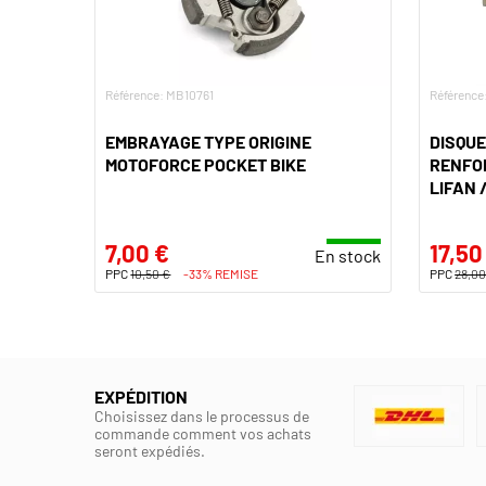
Référence: MB10761
Référence
EMBRAYAGE TYPE ORIGINE
DISQU
MOTOFORCE POCKET BIKE
RENFOR
LIFAN 
7,00 €
17,50
En stock
PPC
10,50 €
-33% REMISE
PPC
28,00
EXPÉDITION
Choisissez dans le processus de
commande comment vos achats
seront expédiés.