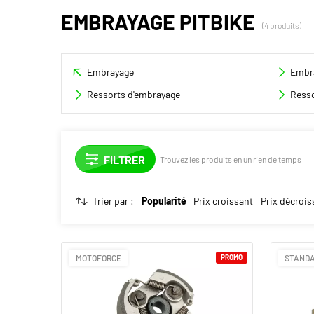
EMBRAYAGE PITBIKE
(4 produits)
Embrayage
Embr
Ressorts d'embrayage
Resso
Trouvez les produits en un rien de temps
Trier par :
Popularité
Prix croissant
Prix décrois
MOTOFORCE
PROMO
STANDA