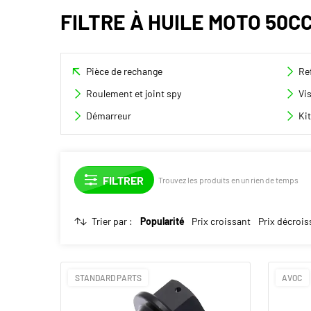
FILTRE À HUILE MOTO 50C
Pièce de rechange
Re
Roulement et joint spy
Vis
Démarreur
Kit
Trouvez les produits en un rien de temps
Trier par :
Popularité
Prix croissant
Prix décrois
STANDARD PARTS
AVOC