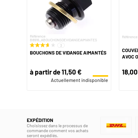
Référence:
Référence
B8916_ABOUCHONSDEVIDANGEAIMANTES
3
COUVER
BOUCHONS DE VIDANGE AIMANTÉS
AVOC O
à partir de 11,50 €
18,00
Actuellement indisponible
EXPÉDITION
Choisissez dans le processus de
commande comment vos achats
seront expédiés.