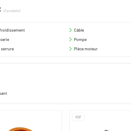
C
(3 produits)
froidissement
Câble
serie
Pompe
 serrure
Pièce moteur
sant
YCF