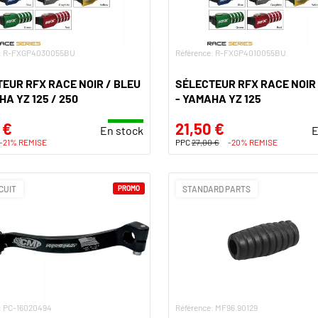
e: R-FXGP4030055BU
Référence: R-FXGP4010055BU
EUR RFX RACE NOIR / BLEU
SÉLECTEUR RFX RACE NOIR 
HA YZ 125 / 250
- YAMAHA YZ 125
 €
21,50 €
En stock
E
-21% REMISE
PPC
27,00 €
-20% REMISE
CUIT
PROMO
STANDARD PARTS
: PC-16020494
Référence: MF96.90129