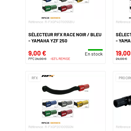
Référence: R-FXGP4070055BU
Référenc
SÉLECTEUR RFX RACE NOIR / BLEU
SÉLECT
- YAMAHA YZF 250
- YAMA
9,00 €
19,00
En stock
PPC
24,00 €
-63% REMISE
24,00 €
RFX
PRO CIR
Référence: R-FXGP2010055GN
Référence