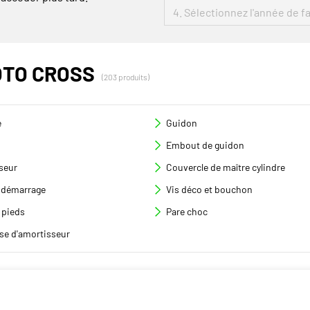
OTO CROSS
(203 produits)
e
Guidon
Embout de guidon
seur
Couvercle de maître cylindre
 démarrage
Vis déco et bouchon
 pieds
Pare choc
se d'amortisseur