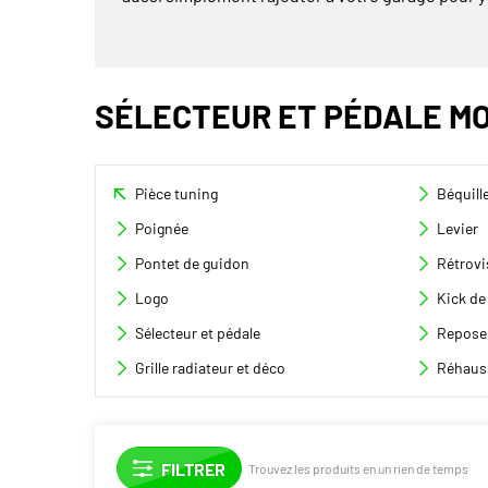
SÉLECTEUR ET PÉDALE M
Pièce tuning
Béquill
Poignée
Levier
Pontet de guidon
Rétrovi
Logo
Kick de
Sélecteur et pédale
Repose
Grille radiateur et déco
Réhaus
Trouvez les produits en un rien de temps