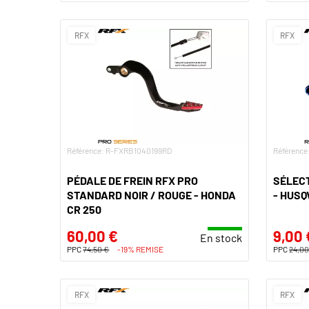
RFX
RFX
Référence: R-FXRB1040199RD
Référenc
PÉDALE DE FREIN RFX PRO
SÉLECT
STANDARD NOIR / ROUGE - HONDA
- HUSQ
CR 250
60,00 €
9,00 
En stock
PPC
74,50 €
-19% REMISE
PPC
24,00
RFX
RFX