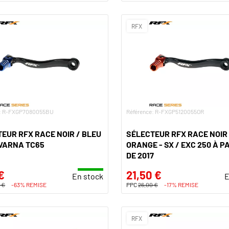
RFX
e: R-FXGP7080055BU
Référence: R-FXGP5120055OR
EUR RFX RACE NOIR / BLEU
SÉLECTEUR RFX RACE NOIR 
VARNA TC65
ORANGE - SX / EXC 250 À P
DE 2017
€
21,50 €
En stock
E
 €
-63% REMISE
PPC
26,00 €
-17% REMISE
RFX