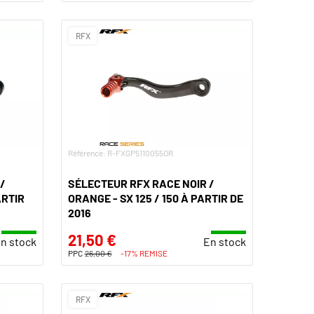
RFX
Référence: R-FXGP5110055OR
/
SÉLECTEUR RFX RACE NOIR /
ARTIR
ORANGE - SX 125 / 150 À PARTIR DE
2016
21,50 €
n stock
En stock
PPC
26,00 €
-17% REMISE
RFX