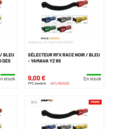
Référence: R-FXGP4090055BU
/ BLEU
SÉLECTEUR RFX RACE NOIR / BLEU
0 DÈS
- YAMAHA YZ 65
9,00 €
n stock
En stock
PPC
24,00 €
-63% REMISE
RFX
PROMO