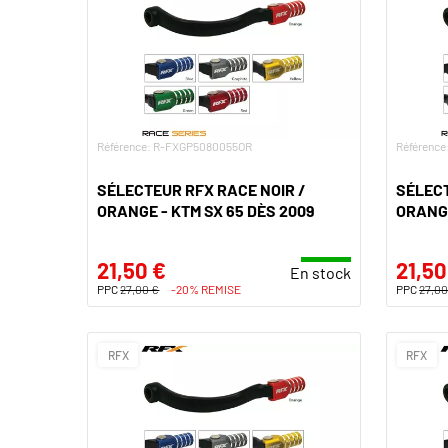
Référence: R-FXGP5080055OR
Référenc
SÉLECTEUR RFX RACE NOIR /
SÉLECT
ORANGE - KTM SX 65 DÈS 2009
ORANGE
21,50 €
21,50
En stock
PPC
27,00 €
-20% REMISE
PPC
27,00
RFX
RFX