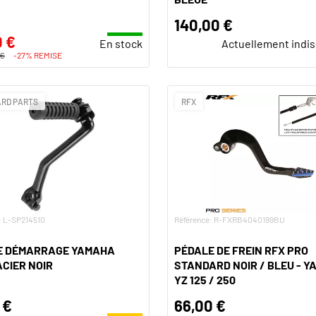
140,00 €
0 €
En stock
Actuellement indi
 €
-27% REMISE
RD PARTS
RFX
: L-SP214510
Référence: R-FXRB4040199BU
DE DÉMARRAGE YAMAHA
PÉDALE DE FREIN RFX PRO
CIER NOIR
STANDARD NOIR / BLEU - 
YZ 125 / 250
 €
66,00 €