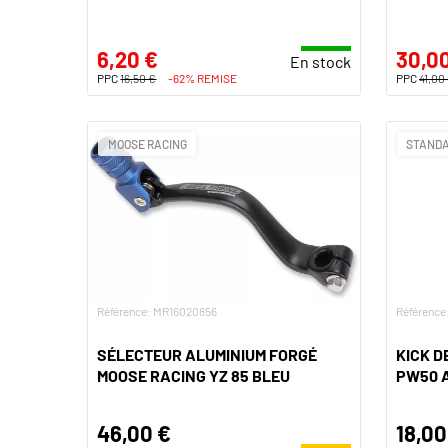
6,20 €
30,0
En stock
PPC
16,50 €
-62% REMISE
PPC
41,00
MOOSE RACING
STANDA
Référence: MR16020856
Référence
SÉLECTEUR ALUMINIUM FORGÉ
KICK 
MOOSE RACING YZ 85 BLEU
PW50 A
46,00 €
18,00