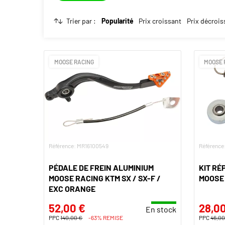
Trier par :
Popularité
Prix croissant
Prix décrois
MOOSE RACING
MOOSE 
Référence: MR16100549
Référence
PÉDALE DE FREIN ALUMINIUM
KIT RÉ
MOOSE RACING KTM SX / SX-F /
MOOSE
EXC ORANGE
52,00 €
28,00
En stock
PPC
140,00 €
-63% REMISE
PPC
46,00