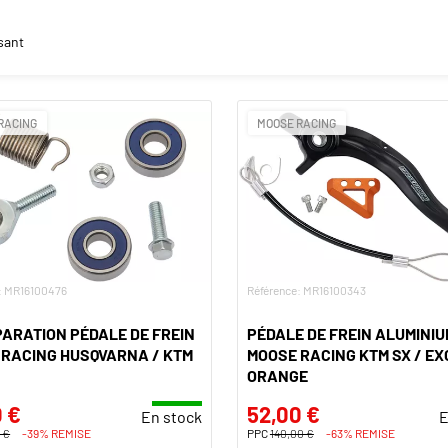
sant
RACING
MOOSE RACING
: MR16100476
Référence: MR16100343
PARATION PÉDALE DE FREIN
PÉDALE DE FREIN ALUMINIU
 RACING HUSQVARNA / KTM
MOOSE RACING KTM SX / EX
ORANGE
 €
52,00 €
En stock
E
 €
-39% REMISE
PPC
140,00 €
-63% REMISE