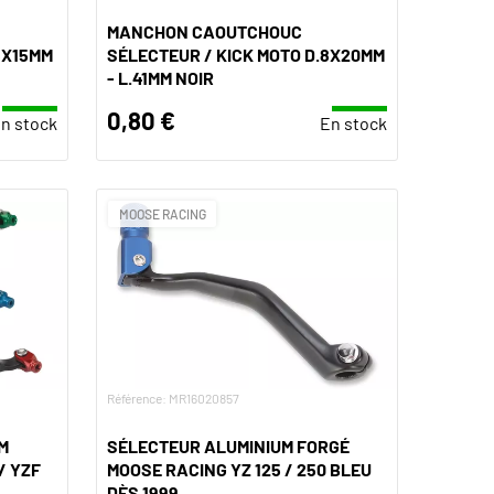
MANCHON CAOUTCHOUC
8X15MM
SÉLECTEUR / KICK MOTO D.8X20MM
- L.41MM NOIR
0,80 €
n stock
En stock
MOOSE RACING
Référence: MR16020857
M
SÉLECTEUR ALUMINIUM FORGÉ
/ YZF
MOOSE RACING YZ 125 / 250 BLEU
DÈS 1999