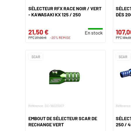
SÉLECTEUR RFX RACE NOIR / VERT
SÉLECT
- KAWASAKI KX 125 / 250
DÈS 20
21,50 €
107,0
En stock
PPC
27,00 €
-20% REMISE
PPC
134,0
SCAR
SCAR
Référence: SC-16021007
Référence
EMBOUT DE SÉLECTEUR SCAR DE
SÉLEC
RECHANGE VERT
250 / 