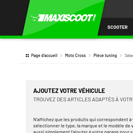
LER
AU
TENU
SCOOTER
Page d'accueil
Moto Cross
Pièce tuning
Séle
AJOUTEZ VOTRE VÉHICULE
TROUVEZ DES ARTICLES ADAPTÉS À VOT
N'affichez que les produits qui correspondent à v
sélectionner le type, la marque et le modèle de
aussi simplement l'ajouter à votre garage pour y