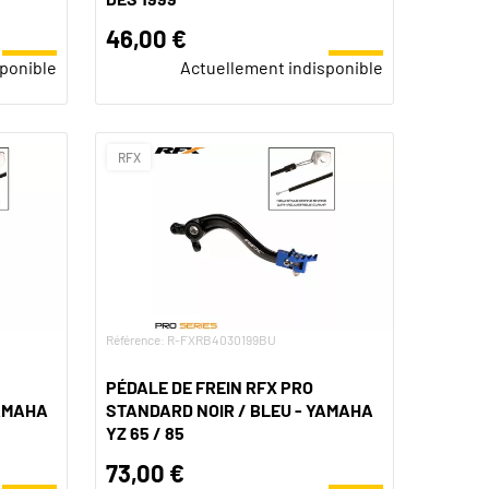
46,00 €
sponible
Actuellement indisponible
RFX
Référence: R-FXRB4030199BU
PÉDALE DE FREIN RFX PRO
YAMAHA
STANDARD NOIR / BLEU - YAMAHA
YZ 65 / 85
73,00 €