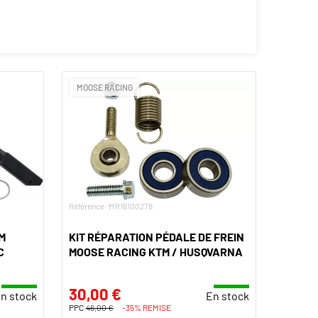
MOOSE RACING
Référence: MR16100278
M
KIT RÉPARATION PÉDALE DE FREIN
C
MOOSE RACING KTM / HUSQVARNA
30,00 €
n stock
En stock
PPC
46,00 €
-35% REMISE