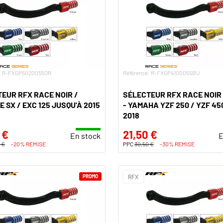
e: R-FXGP5020055OR
Référence: R-FXGP4100055BU
EUR RFX RACE NOIR /
SÉLECTEUR RFX RACE NOIR 
 SX / EXC 125 JUSQU'À 2015
- YAMAHA YZF 250 / YZF 45
2018
 €
21,50 €
En stock
E
 €
-20% REMISE
PPC
30,50 €
-30% REMISE
PROMO
RFX