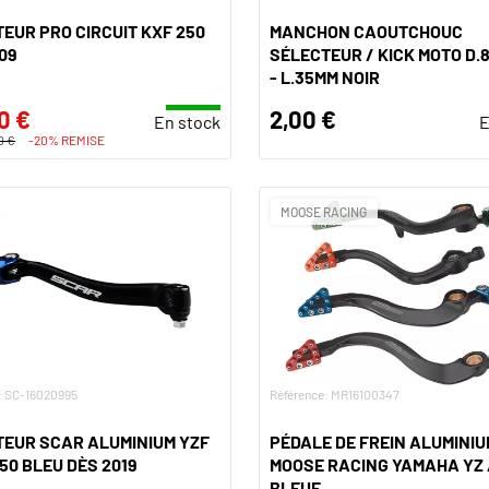
EUR PRO CIRCUIT KXF 250
MANCHON CAOUTCHOUC
09
SÉLECTEUR / KICK MOTO D.
- L.35MM NOIR
0 €
2,00 €
En stock
E
0 €
-20% REMISE
MOOSE RACING
: SC-16020995
Référence: MR16100347
TEUR SCAR ALUMINIUM YZF
PÉDALE DE FREIN ALUMINIU
450 BLEU DÈS 2019
MOOSE RACING YAMAHA YZ 
BLEUE