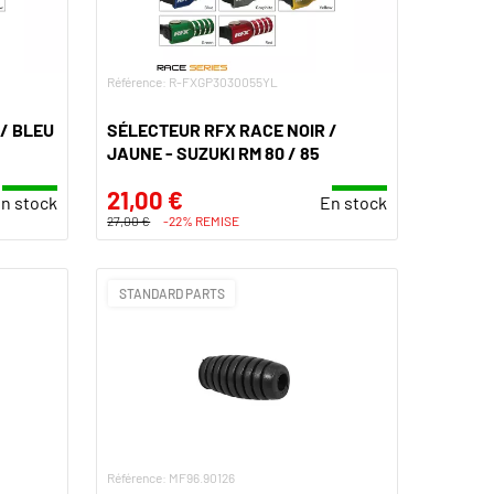
Référence: R-FXGP3030055YL
/ BLEU
SÉLECTEUR RFX RACE NOIR /
JAUNE - SUZUKI RM 80 / 85
21,00 €
n stock
En stock
27,00 €
-22% REMISE
STANDARD PARTS
Référence: MF96.90126