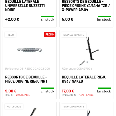
BÉQUILLE LATÉRALE
RESSORTS DE BÉQUILLE -
UNIVERSELLE BUZZETTI
PIÈCE ORIGINE YAMAHA TZR /
NOIRE
X-POWER AP.04
42,00 €
5,00 €
En stock
En stock
PROMO
RIEJU
STANDARD PARTS
Référence: OE-RIE0000.470.8000
Référence: CGN497074
RESSORTS DE BÉQUILLE -
BÉQUILLE LATÉRALE RIEJU
PIÈCE ORIGINE RIEJU MRT
RS3 / NAKED
9,00 €
17,00 €
En stock
En stock
11,50 €
-22% REMISE
PPC
33,00 €
-48% REMISE
MOTOFORCE
STANDARD PARTS