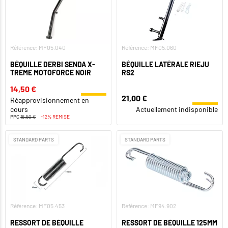
Référence: MF05.040
Référence: MF05.060
BÉQUILLE DERBI SENDA X-
BÉQUILLE LATÉRALE RIEJU
TREME MOTOFORCE NOIR
RS2
14,50 €
21,00 €
Réapprovisionnement en
cours
Actuellement indisponible
PPC
16,50 €
-12% REMISE
STANDARD PARTS
STANDARD PARTS
Référence: MF05.453
Référence: MF94.902
RESSORT DE BÉQUILLE
RESSORT DE BÉQUILLE 125MM