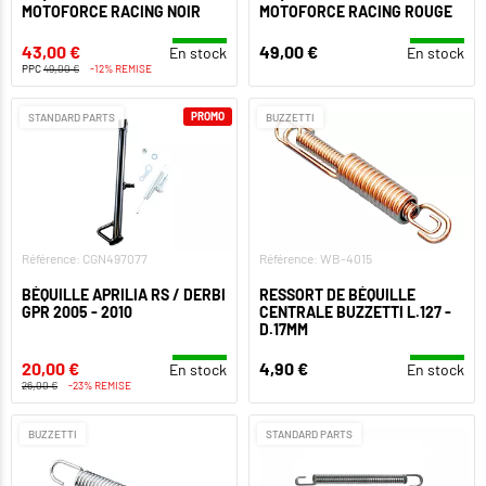
MOTOFORCE RACING NOIR
MOTOFORCE RACING ROUGE
43,00 €
49,00 €
En stock
En stock
PPC
49,00 €
-12% REMISE
PROMO
STANDARD PARTS
BUZZETTI
Référence: CGN497077
Référence: WB-4015
BÉQUILLE APRILIA RS / DERBI
RESSORT DE BÉQUILLE
GPR 2005 - 2010
CENTRALE BUZZETTI L.127 -
D.17MM
20,00 €
4,90 €
En stock
En stock
26,00 €
-23% REMISE
BUZZETTI
STANDARD PARTS