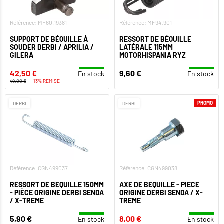
Référence: MF60.19381
Référence: MF94.901
SUPPORT DE BÉQUILLE À
RESSORT DE BÉQUILLE
SOUDER DERBI / APRILIA /
LATÉRALE 115MM
GILERA
MOTORHISPANIA RYZ
42,50 €
9,60 €
En stock
En stock
49,00 €
-13% REMISE
PROMO
DERBI
DERBI
Référence: CGN499037
Référence: CGN499038
RESSORT DE BÉQUILLE 150MM
AXE DE BÉQUILLE - PIÈCE
- PIÈCE ORIGINE DERBI SENDA
ORIGINE DERBI SENDA / X-
/ X-TREME
TREME
5,90 €
8,00 €
En stock
En stock