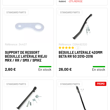
11,00 €
-27% REMISE
STANDARD PARTS
STANDARD PARTS
Référence: 34407
Référence: CGN492320
2
SUPPORT DE RESSORT
BÉQUILLE LATÉRALE 420MM
BÉQUILLE LATÉRALE RIEJU
BETA RR 50 2010-2016
MRX / RR / SMX / SPIKE
2,60 €
26,00 €
En stock
En stock
PROMO
STANDARD PARTS
STANDARD PARTS