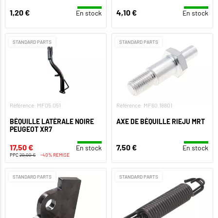
1,20 €
4,10 €
En stock
En stock
STANDARD PARTS
STANDARD PARTS
Référence: MF05.051
Référence: MF60.18801
BÉQUILLE LATÉRALE NOIRE
AXE DE BÉQUILLE RIEJU MRT
PEUGEOT XR7
17,50 €
7,50 €
En stock
En stock
PPC
29,00 €
-40% REMISE
STANDARD PARTS
STANDARD PARTS