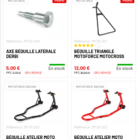
PROMO
PROMO
MOTOFORCE
MOTOFORCE
Référence: MF05.405
Référence: MF05.201
1
AXE BÉQUILLE LATÉRALE
BÉQUILLE TRIANGLE
DERBI
MOTOFORCE MOTOCROSS
5,00 €
12,00 €
En stock
En stock
PPC
7,70 €
-35% REMISE
PPC
16,00 €
-25% REMISE
MOTOFORCE RACING
MOTOFORCE RACING
Référence: MF05.203
Référence: MF05.202
BÉQUILLE ATELIER MOTO
BÉQUILLE ATELIER MOTO