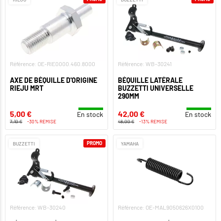
Référence: OE-RIE0000.460.8000
Référence: WB-30241
AXE DE BÉQUILLE D'ORIGINE
BÉQUILLE LATÉRALE
RIEJU MRT
BUZZETTI UNIVERSELLE
290MM
5,00 €
42,00 €
En stock
En stock
7,10 €
-30% REMISE
48,00 €
-13% REMISE
PROMO
BUZZETTI
YAMAHA
Référence: WB-30240
Référence: OE-MAL9050626X0100