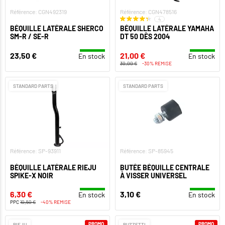
Référence: CGN492319
Référence: CGN478516
4
BÉQUILLE LATÉRALE SHERCO
BÉQUILLE LATÉRALE YAMAHA
SM-R / SE-R
DT 50 DÈS 2004
23,50 €
21,00 €
En stock
En stock
30,00 €
-30% REMISE
STANDARD PARTS
STANDARD PARTS
Référence: SP-93911
Référence: SP-85945
BÉQUILLE LATÉRALE RIEJU
BUTÉE BÉQUILLE CENTRALE
SPIKE-X NOIR
À VISSER UNIVERSEL
6,30 €
3,10 €
En stock
En stock
PPC
10,50 €
-40% REMISE
PROMO
PROMO
RIEJU
BUZZETTI