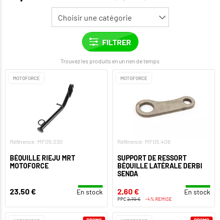
Trouvez les produits en un rien de temps
MOTOFORCE
MOTOFORCE
Référence: MF05.030
Référence: MF05.406
BÉQUILLE RIEJU MRT
SUPPORT DE RESSORT
MOTOFORCE
BÉQUILLE LATÉRALE DERBI
SENDA
23,50 €
2,60 €
En stock
En stock
PPC
2,70 €
-4% REMISE