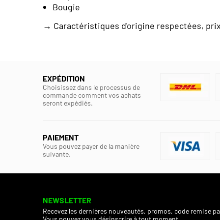
Bougie
→ Caractéristiques d'origine respectées, prix 
EXPÉDITION
Choisissez dans le processus de
commande comment vos achats
seront expédiés.
PAIEMENT
Vous pouvez payer de la manière
suivante.
NEWSLETTER
Recevez les dernières nouveautés, promos, code remise pa
Vous pouvez vous désinscrire à tout moment.