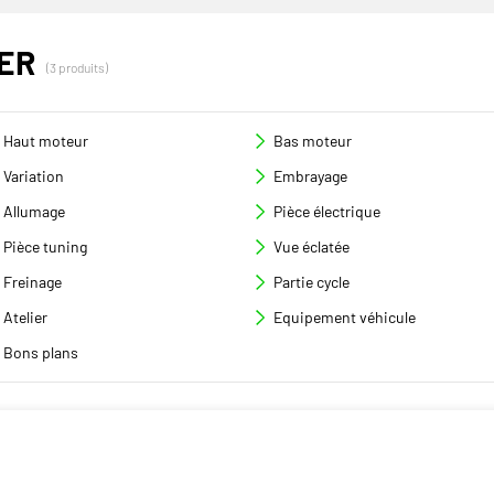
ER
(3 produits)
Haut moteur
Bas moteur
Variation
Embrayage
Allumage
Pièce électrique
Pièce tuning
Vue éclatée
Freinage
Partie cycle
Atelier
Equipement véhicule
Bons plans