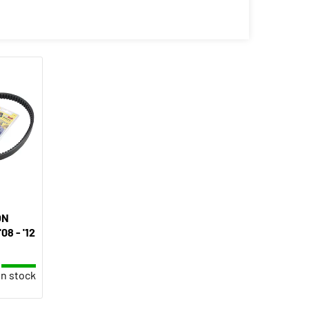
ON
8 - '12
n stock