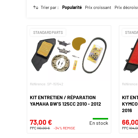
Trier par :
Popularité
Prix croissant
Prix décrois
STANDARD PARTS
STANDA
Référence: SP-151542
Référence
KIT ENTRETIEN / RÉPARATION
KIT EN
YAMAHA BW'S 125CC 2010 - 2012
KYMCO 
2016
73,00 €
66,00
En stock
PPC
110,00 €
-34% REMISE
PPC
104,0