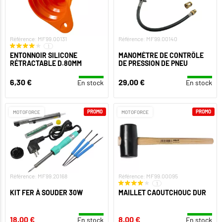
Référence: MF99.00131
Référence: MF99.00140
1
ENTONNOIR SILICONE
MANOMÈTRE DE CONTRÔLE
RÉTRACTABLE D.80MM
DE PRESSION DE PNEU
6,30 €
29,00 €
En stock
En stock
PROMO
PROMO
MOTOFORCE
MOTOFORCE
Référence: MF99.20168
Référence: MF99.00095
1
KIT FER À SOUDER 30W
MAILLET CAOUTCHOUC DUR
18,00 €
8,00 €
En stock
En stock