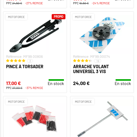
PPC
24,50 €
-27% REMISE
PPC
10,50 €
-24% REMISE
PROMO
MOTOFORCE
MOTOFORCE
Référence: MF99.00806
Référence: MF99.00074
3
19
PINCE À TORSADER
ARRACHE VOLANT
UNIVERSEL 3 VIS
17,00 €
24,00 €
En stock
En stock
PPC
27,00 €
-37% REMISE
MOTOFORCE
MOTOFORCE