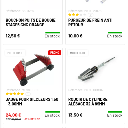
Référence: S6-0255
Référence: MF99.20176
2
BOUCHON PUITS DE BOUGIE
PURGEUR DE FREIN ANTI
STAGE6 CNC ORANGE
RETOUR
12,50 €
10,00 €
En stock
En stock
PROMO
MOTOFORCE
MOTOFORCE
Référence: MF99.00810
Référence: MF99.00804
1
JAUGE POUR GILCLEURS 1,50
RODOIR DE CYLINDRE
- 3,00MM
ALÉSAGE 32 À 89MM
24,00 €
13,50 €
En stock
En stock
PPC
29,00 €
-17% REMISE