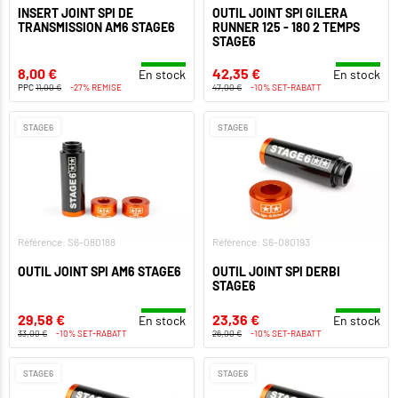
INSERT JOINT SPI DE
OUTIL JOINT SPI GILERA
TRANSMISSION AM6 STAGE6
RUNNER 125 - 180 2 TEMPS
STAGE6
8,00 €
42,35 €
En stock
En stock
PPC
11,00 €
-27% REMISE
47,00 €
-10% SET-RABATT
STAGE6
STAGE6
Référence: S6-080188
Référence: S6-080193
OUTIL JOINT SPI AM6 STAGE6
OUTIL JOINT SPI DERBI
STAGE6
29,58 €
23,36 €
En stock
En stock
33,00 €
-10% SET-RABATT
26,00 €
-10% SET-RABATT
STAGE6
STAGE6