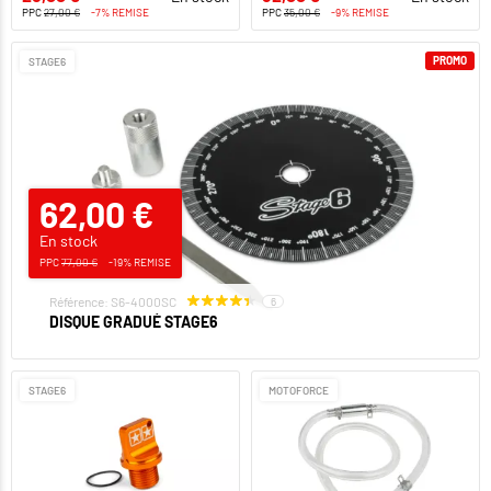
PPC
27,00 €
-7% REMISE
PPC
35,00 €
-9% REMISE
PROMO
STAGE6
62,00 €
En stock
PPC
77,00 €
-19% REMISE
Référence: S6-4000SC
6
DISQUE GRADUÉ STAGE6
STAGE6
MOTOFORCE