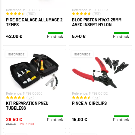
Référence: MF99.00071
Référence: MF99.00053
104
116
PIGE DE CALAGE ALLUMAGE 2
BLOC PISTON M14X1.25MM
TEMPS
AVEC INSERT NYLON
42,00 €
5,40 €
En stock
En stock
MOTOFORCE
MOTOFORCE
Référence: MF99.00600
Référence: MF99.00102
27
43
KIT RÉPARATION PNEU
PINCE À CIRCLIPS
TUBELESS
26,50 €
15,00 €
En stock
En stock
27,00 €
-2% REMISE