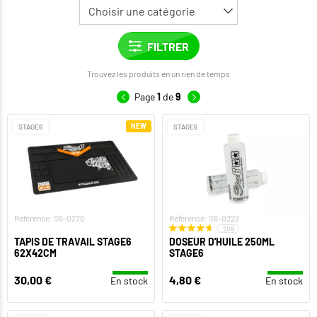
Trouvez les produits en un rien de temps
Page
1
de
9
NEW
STAGE6
STAGE6
Référence: S6-0270
Référence: S6-0222
208
TAPIS DE TRAVAIL STAGE6
DOSEUR D'HUILE 250ML
62X42CM
STAGE6
30,00 €
4,80 €
En stock
En stock