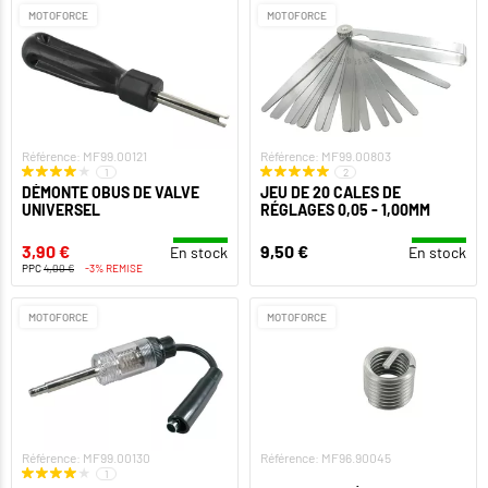
MOTOFORCE
MOTOFORCE
Référence: MF99.00121
Référence: MF99.00803
1
2
DÉMONTE OBUS DE VALVE
JEU DE 20 CALES DE
UNIVERSEL
RÉGLAGES 0,05 - 1,00MM
3,90 €
9,50 €
En stock
En stock
PPC
4,00 €
-3% REMISE
MOTOFORCE
MOTOFORCE
Référence: MF99.00130
Référence: MF96.90045
1