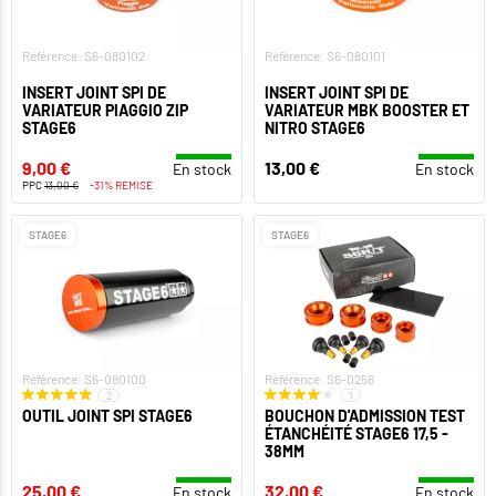
Référence: S6-080102
Référence: S6-080101
INSERT JOINT SPI DE
INSERT JOINT SPI DE
VARIATEUR PIAGGIO ZIP
VARIATEUR MBK BOOSTER ET
STAGE6
NITRO STAGE6
9,00 €
13,00 €
En stock
En stock
PPC
13,00 €
-31% REMISE
STAGE6
STAGE6
Référence: S6-080100
Référence: S6-0256
2
1
OUTIL JOINT SPI STAGE6
BOUCHON D'ADMISSION TEST
ÉTANCHÉITÉ STAGE6 17,5 -
38MM
25,00 €
32,00 €
En stock
En stock