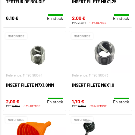
TESTEUR DE BOUGIE
INSERT FILETÉ M8X1,25
6,10 €
2,00 €
En stock
En stock
PPC
2,30 €
-13% REMISE
MOTOFORCE
MOTOFORCE
Référence: MF96.90044
Référence: MF96.90043
INSERT FILETÉ M7X1,0MM
INSERT FILETÉ M6X1,0
2,00 €
1,70 €
En stock
En stock
PPC
2,30 €
-13% REMISE
PPC
2,30 €
-26% REMISE
MOTOFORCE
MOTOFORCE