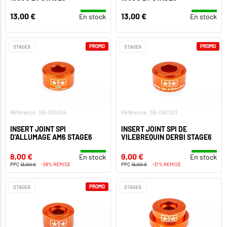
13,00 €
13,00 €
En stock
En stock
PROMO
PROMO
STAGE6
STAGE6
Référence: S6-080104
Référence: S6-080103
INSERT JOINT SPI
INSERT JOINT SPI DE
D'ALLUMAGE AM6 STAGE6
VILEBREQUIN DERBI STAGE6
8,00 €
9,00 €
En stock
En stock
PPC
13,00 €
-38% REMISE
PPC
13,00 €
-31% REMISE
PROMO
STAGE6
STAGE6