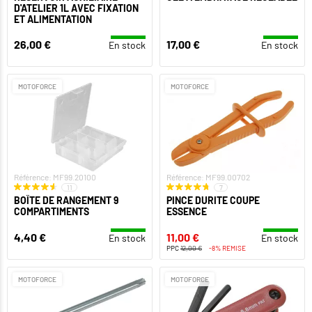
D'ATELIER 1L AVEC FIXATION
ET ALIMENTATION
26,00 €
17,00 €
En stock
En stock
MOTOFORCE
MOTOFORCE
Référence: MF99.20100
Référence: MF99.00702
11
7
BOÎTE DE RANGEMENT 9
PINCE DURITE COUPE
COMPARTIMENTS
ESSENCE
4,40 €
11,00 €
En stock
En stock
PPC
12,00 €
-8% REMISE
MOTOFORCE
MOTOFORCE