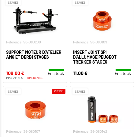
STAGE6
STAGE6
Référence: S6-080200
Référence: S6-080109
SUPPORT MOTEUR D'ATELIER
INSERT JOINT SPI
AM6 ET DERBI STAGE6
D'ALLUMAGE PEUGEOT
TREKKER STAGE6
109,00 €
11,00 €
En stock
En stock
PPC
121,00 €
-10% REMISE
PROMO
STAGE6
STAGE6
Référence: S6-080107
Référence: S6-080142