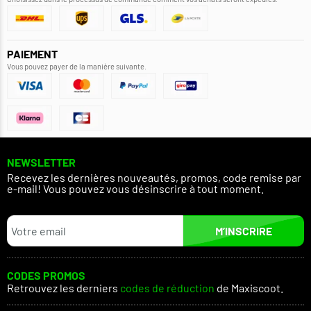
PAIEMENT
Vous pouvez payer de la manière suivante.
NEWSLETTER
Recevez les dernières nouveautés, promos, code remise par
e-mail! Vous pouvez vous désinscrire à tout moment.
M’INSCRIRE
CODES PROMOS
Retrouvez les derniers
codes de réduction
de Maxiscoot.