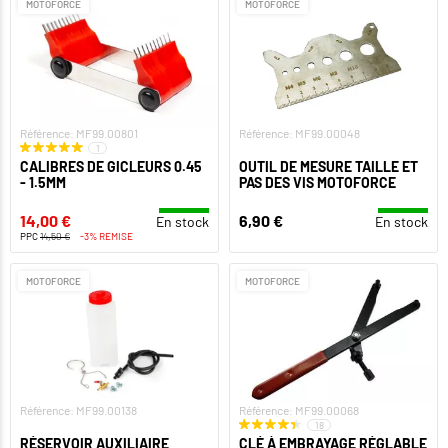
MOTOFORCE
MOTOFORCE
Référence: MF99.00801
Référence: MF99.00048
1
CALIBRES DE GICLEURS 0.45
OUTIL DE MESURE TAILLE ET
- 1.5MM
PAS DES VIS MOTOFORCE
14,00 €
6,90 €
En stock
En stock
PPC
14,50 €
-3% REMISE
MOTOFORCE
MOTOFORCE
Référence: MF99.00138
Référence: MF99.00068
18
RÉSERVOIR AUXILIAIRE
CLÉ À EMBRAYAGE RÉGLABLE