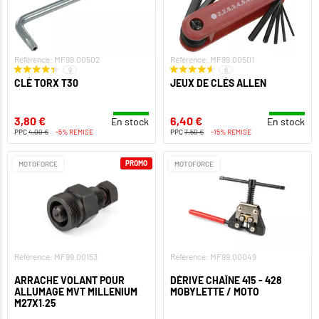
Référence: MF99.00502
Référence: MF99.00501
9
6
CLÉ TORX T30
JEUX DE CLÉS ALLEN
3,80 €
6,40 €
En stock
En stock
PPC
4,00 €
-5% REMISE
PPC
7,50 €
-15% REMISE
PROMO
MOTOFORCE
MOTOFORCE
Référence: MF99.00153
Référence: MF99.00049
ARRACHE VOLANT POUR
DÉRIVE CHAÎNE 415 - 428
ALLUMAGE MVT MILLENIUM
MOBYLETTE / MOTO
M27X1.25