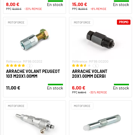
8,00 €
15,00 €
En stock
En stock
PPC
12,00 €
-33% REMISE
PPC
16,00 €
-6% REMISE
PROMO
MOTOFORCE
MOTOFORCE
Référence: MF99.00202
Référence: MF99.00200
2
4
ARRACHE VOLANT PEUGEOT
ARRACHE VOLANT
103 M20X1.00MM
20X1.00MM DERBI
11,00 €
6,00 €
En stock
En stock
PPC
8,60 €
-30% REMISE
MOTOFORCE
MOTOFORCE