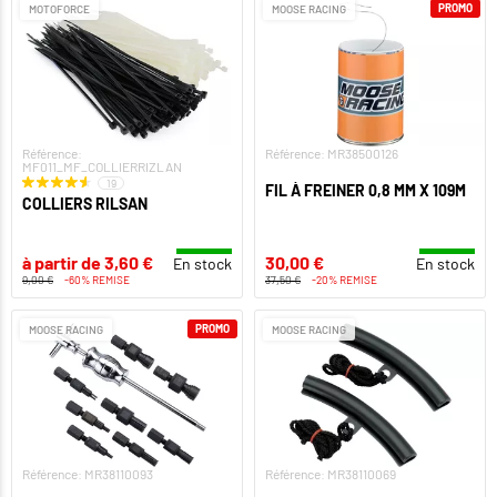
PROMO
MOTOFORCE
MOOSE RACING
Référence:
Référence: MR38500126
MF011_MF_COLLIERRIZLAN
19
FIL À FREINER 0,8 MM X 109M
COLLIERS RILSAN
à partir de 3,60 €
30,00 €
En stock
En stock
9,00 €
-60% REMISE
37,50 €
-20% REMISE
PROMO
MOOSE RACING
MOOSE RACING
Référence: MR38110093
Référence: MR38110069