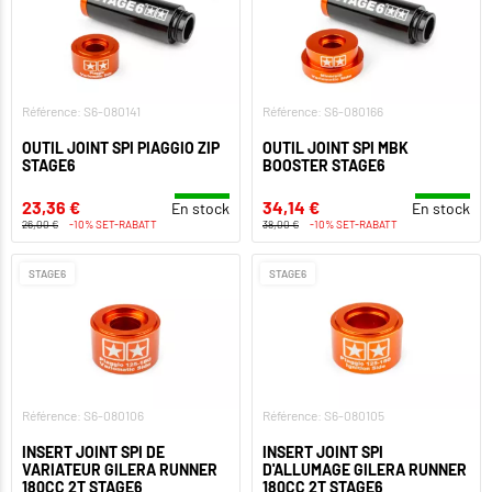
Référence: S6-080141
Référence: S6-080166
OUTIL JOINT SPI PIAGGIO ZIP
OUTIL JOINT SPI MBK
STAGE6
BOOSTER STAGE6
23,36 €
34,14 €
En stock
En stock
26,00 €
-10% SET-RABATT
38,00 €
-10% SET-RABATT
STAGE6
STAGE6
Référence: S6-080106
Référence: S6-080105
INSERT JOINT SPI DE
INSERT JOINT SPI
VARIATEUR GILERA RUNNER
D'ALLUMAGE GILERA RUNNER
180CC 2T STAGE6
180CC 2T STAGE6