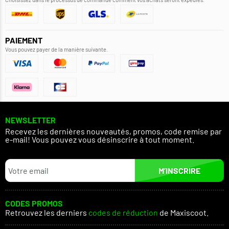
PAIEMENT
Vous pouvez payer de la manière suivante.
NEWSLETTER
Recevez les dernières nouveautés, promos, code remise par
e-mail! Vous pouvez vous désinscrire à tout moment.
M’INSCRIRE
CODES PROMOS
Retrouvez les derniers
codes de réduction
de Maxiscoot.