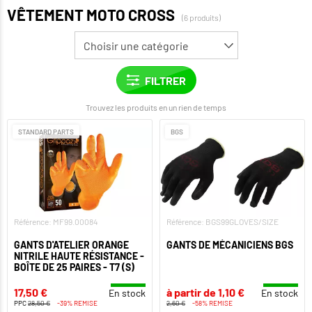
VÊTEMENT MOTO CROSS
(6 produits)
Trouvez les produits en un rien de temps
STANDARD PARTS
BGS
Référence: MF99.00084
Référence: BGS99GLOVES/SIZE
GANTS D'ATELIER ORANGE
GANTS DE MÉCANICIENS BGS
NITRILE HAUTE RÉSISTANCE -
BOÎTE DE 25 PAIRES - T7 (S)
17,50 €
à partir de 1,10 €
En stock
En stock
PPC
28,50 €
-39% REMISE
2,60 €
-58% REMISE