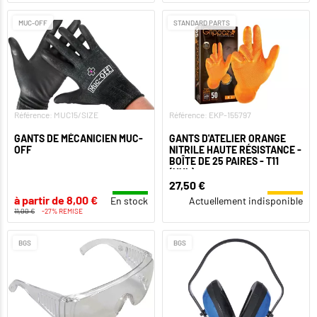
MUC-OFF
STANDARD PARTS
Référence: MUC15/SIZE
Référence: EKP-155797
GANTS DE MÉCANICIEN MUC-
GANTS D'ATELIER ORANGE
OFF
NITRILE HAUTE RÉSISTANCE -
BOÎTE DE 25 PAIRES - T11
(XXL)
27,50 €
à partir de 8,00 €
En stock
Actuellement indisponible
11,00 €
-27% REMISE
BGS
BGS