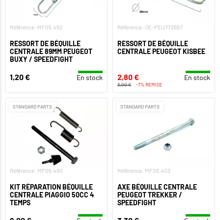
Référence: MF05.452
Référence: OE-PEU772657
RESSORT DE BÉQUILLE
RESSORT DE BÉQUILLE
CENTRALE 89MM PEUGEOT
CENTRALE PEUGEOT KISBEE
BUXY / SPEEDFIGHT
1,20 €
2,80 €
En stock
En stock
3,00 €
-7% REMISE
STANDARD PARTS
STANDARD PARTS
Référence: MF05.480
Référence: MF05.403
KIT RÉPARATION BÉQUILLE
AXE BÉQUILLE CENTRALE
CENTRALE PIAGGIO 50CC 4
PEUGEOT TREKKER /
TEMPS
SPEEDFIGHT