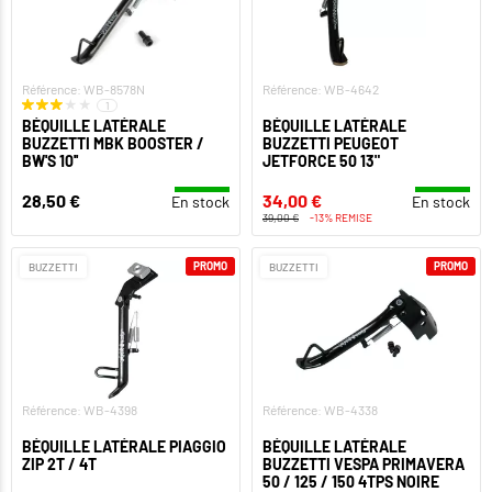
Référence: WB-8578N
Référence: WB-4642
1
BÉQUILLE LATÉRALE
BÉQUILLE LATÉRALE
BUZZETTI MBK BOOSTER /
BUZZETTI PEUGEOT
BW'S 10''
JETFORCE 50 13"
28,50 €
34,00 €
En stock
En stock
39,00 €
-13% REMISE
PROMO
PROMO
BUZZETTI
BUZZETTI
Référence: WB-4398
Référence: WB-4338
BÉQUILLE LATÉRALE PIAGGIO
BÉQUILLE LATÉRALE
ZIP 2T / 4T
BUZZETTI VESPA PRIMAVERA
50 / 125 / 150 4TPS NOIRE