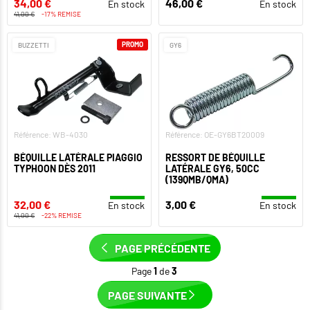
34,00 €
46,00 €
En stock
En stock
41,00 €
-17% REMISE
PROMO
BUZZETTI
GY6
Référence: WB-4030
Référence: OE-GY6BT20009
BÉQUILLE LATÉRALE PIAGGIO
RESSORT DE BÉQUILLE
TYPHOON DÈS 2011
LATÉRALE GY6, 50CC
(139QMB/QMA)
32,00 €
3,00 €
En stock
En stock
41,00 €
-22% REMISE
PAGE PRÉCÉDENTE
Page
1
de
3
PAGE SUIVANTE