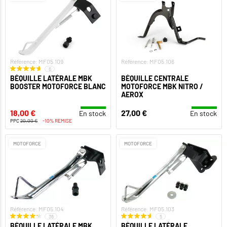
Référence: MF05.109
Référence: MF05.106
6
BÉQUILLE LATÉRALE MBK
BÉQUILLE CENTRALE
BOOSTER MOTOFORCE BLANC
MOTOFORCE MBK NITRO /
AEROX
18,00 €
27,00 €
En stock
En stock
PPC
20,00 €
-10% REMISE
MOTOFORCE
MOTOFORCE
Référence: MF05.104
Référence: MF05.103
36
5
BÉQUILLE LATÉRALE MBK
BÉQUILLE LATÉRALE