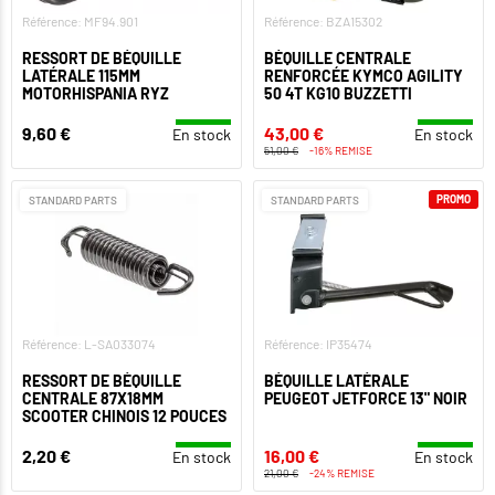
Référence: MF94.901
Référence: BZA15302
RESSORT DE BÉQUILLE
BÉQUILLE CENTRALE
LATÉRALE 115MM
RENFORCÉE KYMCO AGILITY
MOTORHISPANIA RYZ
50 4T KG10 BUZZETTI
9,60 €
43,00 €
En stock
En stock
51,00 €
-16% REMISE
PROMO
STANDARD PARTS
STANDARD PARTS
Référence: L-SA033074
Référence: IP35474
RESSORT DE BÉQUILLE
BÉQUILLE LATÉRALE
CENTRALE 87X18MM
PEUGEOT JETFORCE 13" NOIR
SCOOTER CHINOIS 12 POUCES
2,20 €
16,00 €
En stock
En stock
21,00 €
-24% REMISE