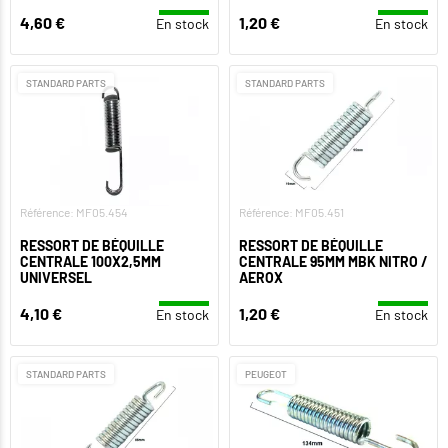
4,60 €
1,20 €
En stock
En stock
STANDARD PARTS
STANDARD PARTS
Référence: MF05.454
Référence: MF05.451
RESSORT DE BÉQUILLE
RESSORT DE BÉQUILLE
CENTRALE 100X2,5MM
CENTRALE 95MM MBK NITRO /
UNIVERSEL
AEROX
4,10 €
1,20 €
En stock
En stock
STANDARD PARTS
PEUGEOT