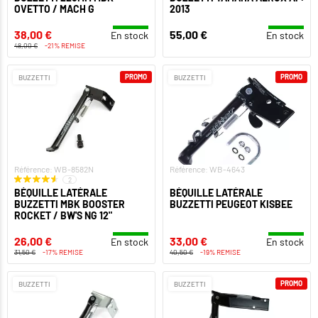
OVETTO / MACH G
2013
38,00 €
55,00 €
En stock
En stock
48,00 €
-21% REMISE
PROMO
PROMO
BUZZETTI
BUZZETTI
Référence: WB-8582N
Référence: WB-4643
2
BÉQUILLE LATÉRALE
BÉQUILLE LATÉRALE
BUZZETTI MBK BOOSTER
BUZZETTI PEUGEOT KISBEE
ROCKET / BW'S NG 12"
26,00 €
33,00 €
En stock
En stock
31,50 €
-17% REMISE
40,50 €
-19% REMISE
PROMO
BUZZETTI
BUZZETTI