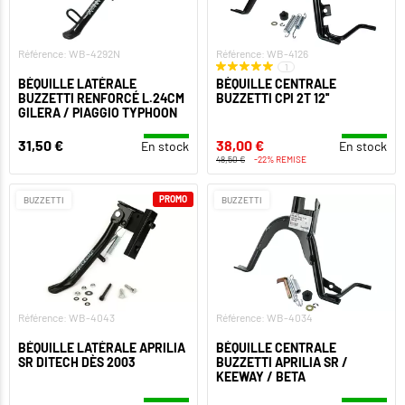
Référence: WB-4292N
Référence: WB-4126
1
BÉQUILLE LATÉRALE
BÉQUILLE CENTRALE
BUZZETTI RENFORCÉ L.24CM
BUZZETTI CPI 2T 12''
GILERA / PIAGGIO TYPHOON
31,50 €
38,00 €
En stock
En stock
48,50 €
-22% REMISE
PROMO
BUZZETTI
BUZZETTI
Référence: WB-4043
Référence: WB-4034
BÉQUILLE LATÉRALE APRILIA
BÉQUILLE CENTRALE
SR DITECH DÈS 2003
BUZZETTI APRILIA SR /
KEEWAY / BETA