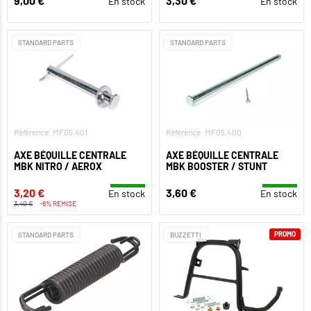
9,00 €
3,30 €
En stock
En stock
STANDARD PARTS
STANDARD PARTS
Référence: MF05.401
Référence: MF05.400
AXE BÉQUILLE CENTRALE
AXE BÉQUILLE CENTRALE
MBK NITRO / AEROX
MBK BOOSTER / STUNT
3,20 €
3,60 €
En stock
En stock
3,40 €
-6% REMISE
PROMO
STANDARD PARTS
BUZZETTI