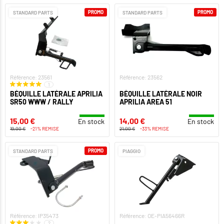
PROMO
PROMO
STANDARD PARTS
STANDARD PARTS
Référence: 23561
Référence: 23562
1
BÉQUILLE LATÉRALE APRILIA
BÉQUILLE LATÉRALE NOIR
SR50 WWW / RALLY
APRILIA AREA 51
15,00 €
14,00 €
En stock
En stock
19,00 €
-21% REMISE
21,00 €
-33% REMISE
PROMO
STANDARD PARTS
PIAGGIO
Référence: IP35473
Référence: OE-PIA56466R
2