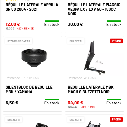
BÉQUILLE LATÉRALE APRILIA
BÉQUILLE LATÉRALE PIAGGIO
SR 50 2004 - 2021
VESPA LX / LXV 50 - 150CC
NOIR
12,00 €
30,00 €
En stock
En stock
16,00 €
-25% REMISE
PROMO
STANDARD PARTS
BUZZETTI
Référence: EKP-126656
Référence: WB-8566
SILENTBLOC DE BÉQUILLE
BÉQUILLE LATÉRALE MBK
MBK / YAMAHA
MACH G BUZZETTI NOIR
6,50 €
34,00 €
En stock
En stock
42,50 €
-20% REMISE
PROMO
BUZZETTI
BUZZETTI