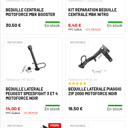
Référence: MF05.113
Référence: L-SA092329
BÉQUILLE CENTRALE
KIT RÉPARATION BÉQUILLE
MOTOFORCE MBK BOOSTER
CENTRALE MBK NITRO
30,50 €
6,40 €
En stock
En stock
PPC
7,30 €
-12% REMISE
MOTOFORCE
MOTOFORCE
Référence: MF05.171
Référence: MF05.141
1
BÉQUILLE LATÉRALE
BÉQUILLE LATÉRALE PIAGGIO
PEUGEOT SPEEDFIGHT 3 ET 4
ZIP 2000 MOTOFORCE NOIR
MOTOFORCE NOIR
14,00 €
16,50 €
En stock
En stock
PPC
14,50 €
-3% REMISE
PROMO
MOTOFORCE
MOTOFORCE