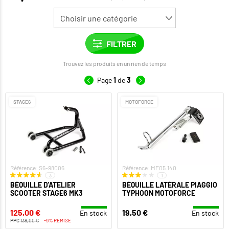
Trouvez les produits en un rien de temps
Page
1
de
3
STAGE6
MOTOFORCE
Référence: S6-98006
Référence: MF05.140
3
1
BÉQUILLE D'ATELIER
BÉQUILLE LATÉRALE PIAGGIO
SCOOTER STAGE6 MK3
TYPHOON MOTOFORCE
125,00 €
19,50 €
En stock
En stock
PPC
138,00 €
-9% REMISE