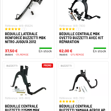
Référence: WB-8562N
Référence: WB-7830
1
1
BÉQUILLE LATÉRALE
BÉQUILLE CENTRALE MBK
RENFORCÉ BUZZETTI MBK
OVETTO BUZZETTI AVEC KIT
NITRO JUSQU'À 2012
RÉPARATION
37,50 €
62,00 €
En stock
En stock
38,50 €
-3% REMISE
78,00 €
-21% REMISE
PROMO
BUZZETTI
BUZZETTI
Référence: WB-8612
Référence: WB-7812
1
BÉQUILLE CENTRALE
BÉQUILLE CENTRALE
BUZZETTI 225MM MBK
BUZZETTI YAMAHA AEROX AP.