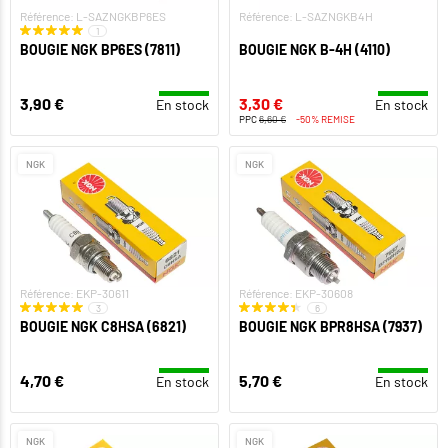
Référence: L-SAZNGKBP6ES
Référence: L-SAZNGKB4H
1
BOUGIE NGK BP6ES (7811)
BOUGIE NGK B-4H (4110)
3,90 €
3,30 €
En stock
En stock
PPC
6,60 €
-50% REMISE
NGK
NGK
Référence: EKP-30611
Référence: EKP-30608
3
6
BOUGIE NGK C8HSA (6821)
BOUGIE NGK BPR8HSA (7937)
4,70 €
5,70 €
En stock
En stock
NGK
NGK