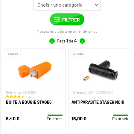
Trouvez les produits en un rien de temps
Page
1
de
4
STAGE6
STAGE6
Référence: S6-0250
Référence: S6-4510003/BK
12
BOITE À BOUGIE STAGE6
ANTIPARASITE STAGE6 NOIR
8,40 €
16,00 €
En stock
En stock