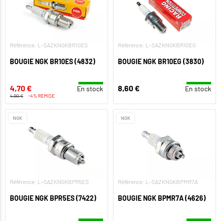
Référence: L-SAZKNGKBR10ES
Référence: L-SAZKNGKBR10EG
BOUGIE NGK BR10ES (4832)
BOUGIE NGK BR10EG (3830)
4,70 €
8,60 €
En stock
En stock
4,90 €
-4% REMISE
NGK
NGK
Référence: L-SAZKNGKBPR5ES
Référence: L-SAZKNGKBPMR7A
BOUGIE NGK BPR5ES (7422)
BOUGIE NGK BPMR7A (4626)