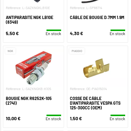
Référence: L-SAZKNGKLB10E
Référence: L-SP88714
ANTIPARASITE NGK LB10E
CÂBLE DE BOUGIE D.7MM 1.9M
(8349)
5,50 €
4,30 €
En stock
En stock
NGK
PIAGGIO
Référence: L-SAZKNGKB-K105
Référence: OE-PIA015014
BOUGIE NGK R6252K-105
COSSE DE CÂBLE
(2741)
D'ANTIPARASITE VESPA GTS
125-300CC (OEM)
10,00 €
1,50 €
En stock
En stock