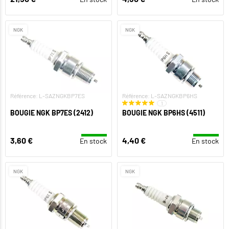
NGK
NGK
Référence: L-SAZNGKBP7ES
Référence: L-SAZNGKBP6HS
1
BOUGIE NGK BP7ES (2412)
BOUGIE NGK BP6HS (4511)
3,60 €
4,40 €
En stock
En stock
NGK
NGK