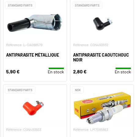
STANDARD PARTS
STANDARD PARTS
Référence: L-SA088579
Référence: CGN493932
ANTIPARASITE MÉTALLIQUE
ANTIPARASITE CAOUTCHOUC
NOIR
5,90 €
2,80 €
En stock
En stock
STANDARD PARTS
NGK
Référence: CGN493933
Référence: LM7085863