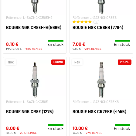
Référence: L-SAZNGKCR8EH9
Référence: L-SAZNGKCR8EB
2
BOUGIE NGK CR8EH-9 (5666)
BOUGIE NGK CR8EB (7784)
8,10 €
7,00 €
En stock
En stock
PPC
13,00 €
-38% REMISE
9,50 €
-26% REMISE
PROMO
PROMO
NGK
NGK
Référence: L-SAZNGKCR8E
Référence: L-SAZNGKCR7EKB
BOUGIE NGK CR8E (1275)
BOUGIE NGK CR7EKB (4455)
8,00 €
10,00 €
En stock
En stock
10,00 €
-20% REMISE
13,70 €
-27% REMISE