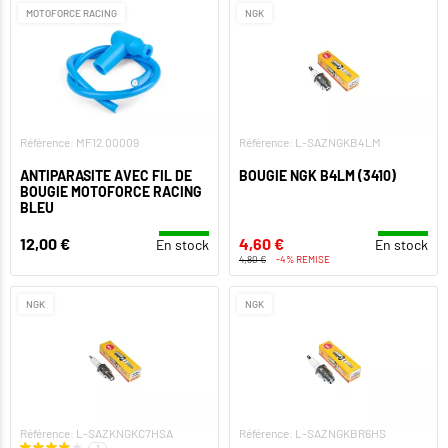
MOTOFORCE RACING
NGK
Référence: MF12.00009
Référence: L-SAZNGKB4LM
ANTIPARASITE AVEC FIL DE
BOUGIE NGK B4LM (3410)
BOUGIE MOTOFORCE RACING
BLEU
12,00 €
4,60 €
En stock
En stock
4,80 €
-4% REMISE
NGK
NGK
Référence: L-SAZKNGKC7HSA
Référence: L-SAZNGKBR6HS