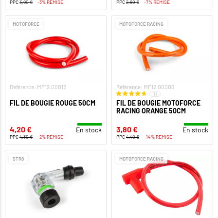
PPC
3,90 €
-3% REMISE
PPC
2,80 €
-7% REMISE
MOTOFORCE
MOTOFORCE RACING
Référence: MF12.00012
Référence: MF12.00006
11
FIL DE BOUGIE ROUGE 50CM
FIL DE BOUGIE MOTOFORCE
RACING ORANGE 50CM
4,20 €
3,80 €
En stock
En stock
PPC
4,30 €
-2% REMISE
PPC
4,40 €
-14% REMISE
STR8
MOTOFORCE RACING