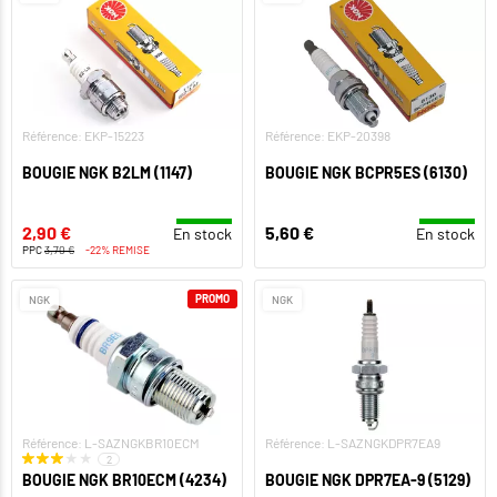
Référence: EKP-15223
Référence: EKP-20398
BOUGIE NGK B2LM (1147)
BOUGIE NGK BCPR5ES (6130)
2,90 €
5,60 €
En stock
En stock
PPC
3,70 €
-22% REMISE
PROMO
NGK
NGK
Référence: L-SAZNGKBR10ECM
Référence: L-SAZNGKDPR7EA9
2
BOUGIE NGK BR10ECM (4234)
BOUGIE NGK DPR7EA-9 (5129)