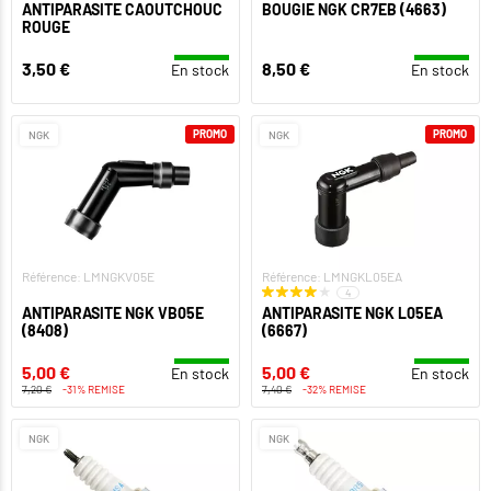
ANTIPARASITE CAOUTCHOUC
BOUGIE NGK CR7EB (4663)
ROUGE
3,50 €
8,50 €
En stock
En stock
PROMO
PROMO
NGK
NGK
Référence: LMNGKV05E
Référence: LMNGKL05EA
4
ANTIPARASITE NGK VB05E
ANTIPARASITE NGK L05EA
(8408)
(6667)
5,00 €
5,00 €
En stock
En stock
7,20 €
-31% REMISE
7,40 €
-32% REMISE
NGK
NGK