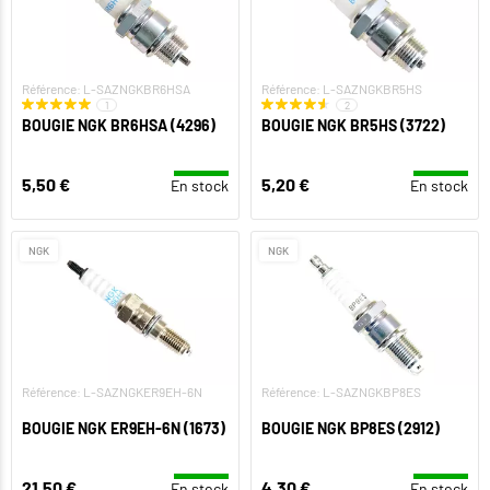
Référence: L-SAZNGKBR6HSA
Référence: L-SAZNGKBR5HS
1
2
BOUGIE NGK BR6HSA (4296)
BOUGIE NGK BR5HS (3722)
5,50 €
5,20 €
En stock
En stock
NGK
NGK
Référence: L-SAZNGKER9EH-6N
Référence: L-SAZNGKBP8ES
BOUGIE NGK ER9EH-6N (1673)
BOUGIE NGK BP8ES (2912)
21,50 €
4,30 €
En stock
En stock