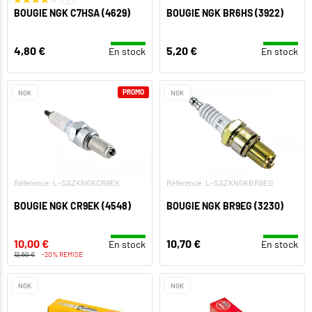
1
BOUGIE NGK C7HSA (4629)
BOUGIE NGK BR6HS (3922)
4,80 €
5,20 €
En stock
En stock
PROMO
NGK
NGK
Référence: L-SAZKNGKCR9EK
Référence: L-SAZKNGKBR9EG
BOUGIE NGK CR9EK (4548)
BOUGIE NGK BR9EG (3230)
10,00 €
10,70 €
En stock
En stock
12,50 €
-20% REMISE
NGK
NGK