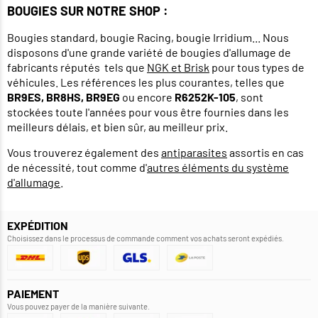
BOUGIES SUR NOTRE SHOP :
Bougies standard, bougie Racing, bougie Irridium... Nous
disposons d'une grande variété de bougies d'allumage de
fabricants réputés tels que
NGK et
Brisk
pour tous types de
véhicules. Les références les plus courantes, telles que
BR9ES, BR8HS, BR9EG
ou encore
R6252K-105
, sont
stockées toute l'années pour vous être fournies dans les
meilleurs délais, et bien sûr, au meilleur prix.
Vous trouverez également des
antiparasites
assortis en cas
de nécessité, tout comme d'
autres éléments du système
d'allumage
.
EXPÉDITION
Choisissez dans le processus de commande comment vos achats seront expédiés.
PAIEMENT
Vous pouvez payer de la manière suivante.