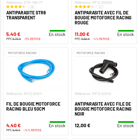
Référence: STR-790.77
Référence: MF12.00000
48
42
ANTIPARASITE STR8
ANTIPARASITE AVEC FIL DE
TRANSPARENT
BOUGIE MOTOFORCE RACING
ROUGE
5,40 €
11,00 €
En stock
En stock
PPC
5,70 €
-5% REMISE
PPC
11,50 €
-4% REMISE
MOTOFORCE RACING
MOTOFORCE RACING
Référence: MF12.00011
Référence: MF12.00010
FIL DE BOUGIE MOTOFORCE
ANTIPARASITE AVEC FILE DE
RACING BLEU 50CM
BOUGIE MOTOFORCE RACING
NOIR
4,40 €
12,00 €
En stock
En stock
PPC
5,10 €
-14% REMISE