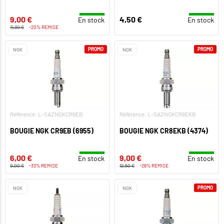
9,00 €
4,50 €
En stock
En stock
11,30 €
-20% REMISE
PROMO
PROMO
NGK
NGK
Référence: L-SAZNGKCR9EB
Référence: L-SAZNGKCR8EKB
BOUGIE NGK CR9EB (6955)
BOUGIE NGK CR8EKB (4374)
6,00 €
9,00 €
En stock
En stock
9,00 €
-33% REMISE
12,50 €
-28% REMISE
PROMO
NGK
NGK