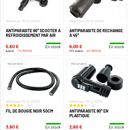
Référence: MF12.00004
Référence: MF12.00003
ANTIPARASITE 90° SCOOTER À
ANTIPARASITE DE RECHANGE
REFROIDISSEMENT PAR AIR
À 45°
5,60 €
6,00 €
En stock
En stock
6,00 €
-7% REMISE
PPC
6,60 €
-9% REMISE
MOTOFORCE
MOTOFORCE
Référence: MF12.00005
Référence: MF12.00001
20
46
FIL DE BOUGIE NOIR 50CM
ANTIPARASITE 90° EN
PLASTIQUE
3,80 €
2,60 €
En stock
En stock