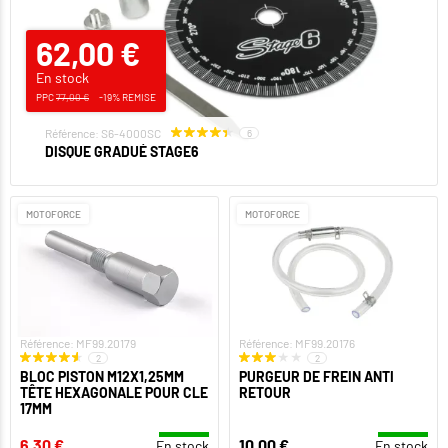
62,00 €
En stock
PPC
77,00 €
-19% REMISE
Référence: S6-4000SC
6
DISQUE GRADUÉ STAGE6
MOTOFORCE
MOTOFORCE
Référence: MF99.20179
Référence: MF99.20176
2
2
BLOC PISTON M12X1,25MM
PURGEUR DE FREIN ANTI
TÊTE HEXAGONALE POUR CLE
RETOUR
17MM
6,30 €
10,00 €
En stock
En stock