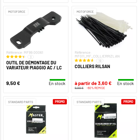
MOTOFORCE
MOTOFORCE
Référence: MF99.00061
Référence:
MF011_MF_COLLIERRIZLAN
3
19
OUTIL DE DÉMONTAGE DU
COLLIERS RILSAN
VARIATEUR PIAGGIO AC / LC
9,50 €
à partir de 3,60 €
En stock
En stock
9,00 €
-60% REMISE
PROMO
PROMO
STANDARD PARTS
STANDARD PARTS