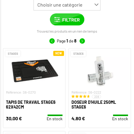
Trouvez les produits en un rien de temps
Page
1
de
8
NEW
STAGE6
STAGE6
Référence: S6-0270
Référence: S6-0222
208
TAPIS DE TRAVAIL STAGE6
DOSEUR D'HUILE 250ML
62X42CM
STAGE6
30,00 €
4,80 €
En stock
En stock