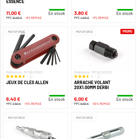
ESSENCE
11,00 €
3,80 €
En stock
En stock
PPC
12,00 €
-8% REMISE
PPC
4,00 €
-5% REMISE
PROMO
MOTOFORCE
MOTOFORCE
Référence: MF99.00501
Référence: MF99.00200
6
4
JEUX DE CLÉS ALLEN
ARRACHE VOLANT
20X1.00MM DERBI
6,40 €
6,00 €
En stock
En stock
PPC
7,50 €
-15% REMISE
PPC
8,60 €
-30% REMISE
MOTOFORCE
MOTOFORCE