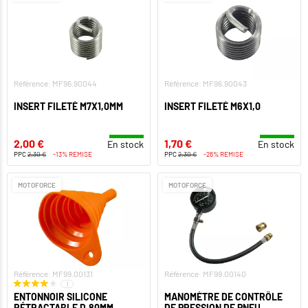
Référence: MF96.90044
Référence: MF96.90043
INSERT FILETÉ M7X1,0MM
INSERT FILETÉ M6X1,0
2,00 €
1,70 €
En stock
En stock
PPC
2,30 €
-13% REMISE
PPC
2,30 €
-26% REMISE
MOTOFORCE
MOTOFORCE
Référence: MF99.00131
Référence: MF99.00140
1
ENTONNOIR SILICONE
MANOMÈTRE DE CONTRÔLE
RÉTRACTABLE D.80MM
DE PRESSION DE PNEU