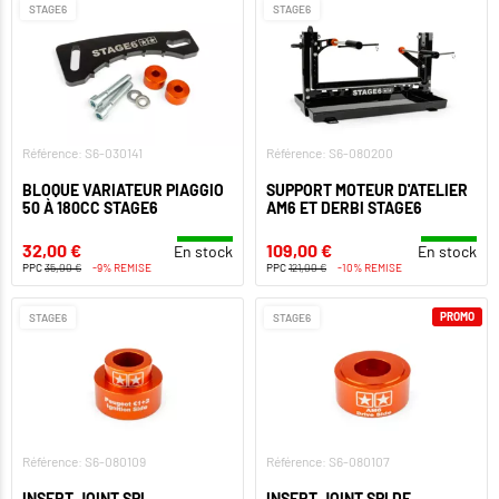
STAGE6
STAGE6
Référence: S6-030141
Référence: S6-080200
BLOQUE VARIATEUR PIAGGIO
SUPPORT MOTEUR D'ATELIER
50 À 180CC STAGE6
AM6 ET DERBI STAGE6
32,00 €
109,00 €
En stock
En stock
PPC
35,00 €
-9% REMISE
PPC
121,00 €
-10% REMISE
PROMO
STAGE6
STAGE6
Référence: S6-080109
Référence: S6-080107
INSERT JOINT SPI
INSERT JOINT SPI DE