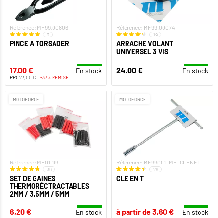
Référence: MF99.00806
Référence: MF99.00074
3
19
PINCE À TORSADER
ARRACHE VOLANT
UNIVERSEL 3 VIS
17,00 €
24,00 €
En stock
En stock
PPC
27,00 €
-37% REMISE
MOTOFORCE
MOTOFORCE
Référence: MF01.119
Référence: MF99001_MF_CLENET
36
29
SET DE GAINES
CLÉ EN T
THERMORÉCTRACTABLES
2MM / 3,5MM / 5MM
6,20 €
à partir de 3,60 €
En stock
En stock