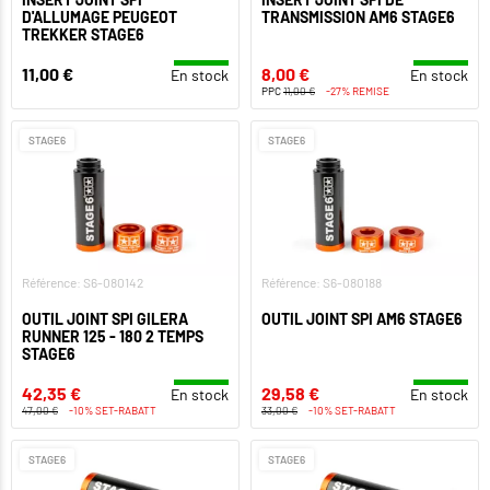
D'ALLUMAGE PEUGEOT
TRANSMISSION AM6 STAGE6
TREKKER STAGE6
11,00 €
8,00 €
En stock
En stock
PPC
11,00 €
-27% REMISE
STAGE6
STAGE6
Référence: S6-080142
Référence: S6-080188
OUTIL JOINT SPI GILERA
OUTIL JOINT SPI AM6 STAGE6
RUNNER 125 - 180 2 TEMPS
STAGE6
42,35 €
29,58 €
En stock
En stock
47,00 €
-10% SET-RABATT
33,00 €
-10% SET-RABATT
STAGE6
STAGE6