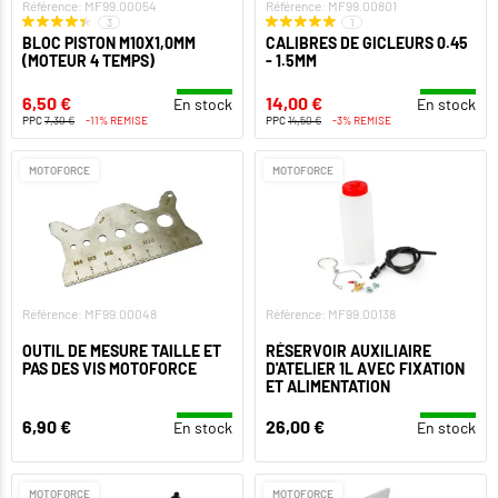
Référence: MF99.00054
Référence: MF99.00801
3
1
BLOC PISTON M10X1,0MM
CALIBRES DE GICLEURS 0.45
(MOTEUR 4 TEMPS)
- 1.5MM
6,50 €
14,00 €
En stock
En stock
PPC
7,30 €
-11% REMISE
PPC
14,50 €
-3% REMISE
MOTOFORCE
MOTOFORCE
Référence: MF99.00048
Référence: MF99.00138
OUTIL DE MESURE TAILLE ET
RÉSERVOIR AUXILIAIRE
PAS DES VIS MOTOFORCE
D'ATELIER 1L AVEC FIXATION
ET ALIMENTATION
6,90 €
26,00 €
En stock
En stock
MOTOFORCE
MOTOFORCE