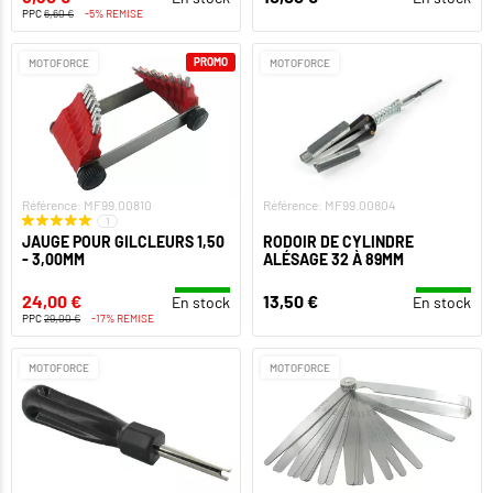
PPC
6,60 €
-5% REMISE
PROMO
MOTOFORCE
MOTOFORCE
Référence: MF99.00810
Référence: MF99.00804
1
JAUGE POUR GILCLEURS 1,50
RODOIR DE CYLINDRE
- 3,00MM
ALÉSAGE 32 À 89MM
24,00 €
13,50 €
En stock
En stock
PPC
29,00 €
-17% REMISE
MOTOFORCE
MOTOFORCE