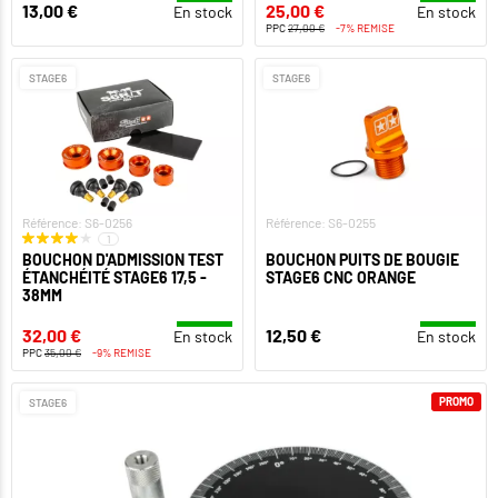
13,00 €
25,00 €
En stock
En stock
PPC
27,00 €
-7% REMISE
STAGE6
STAGE6
Référence: S6-0256
Référence: S6-0255
1
BOUCHON D'ADMISSION TEST
BOUCHON PUITS DE BOUGIE
ÉTANCHÉITÉ STAGE6 17,5 -
STAGE6 CNC ORANGE
38MM
32,00 €
12,50 €
En stock
En stock
PPC
35,00 €
-9% REMISE
PROMO
STAGE6