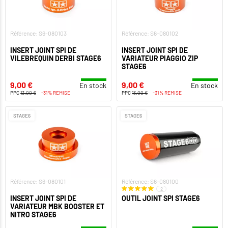
Référence: S6-080103
Référence: S6-080102
INSERT JOINT SPI DE
INSERT JOINT SPI DE
VILEBREQUIN DERBI STAGE6
VARIATEUR PIAGGIO ZIP
STAGE6
9,00 €
9,00 €
En stock
En stock
PPC
13,00 €
-31% REMISE
PPC
13,00 €
-31% REMISE
STAGE6
STAGE6
Référence: S6-080101
Référence: S6-080100
2
INSERT JOINT SPI DE
OUTIL JOINT SPI STAGE6
VARIATEUR MBK BOOSTER ET
NITRO STAGE6