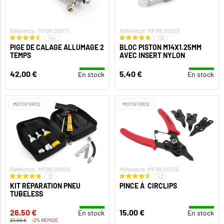
Référence: MF99.00071
Référence: MF99.00053
104
116
PIGE DE CALAGE ALLUMAGE 2
BLOC PISTON M14X1.25MM
TEMPS
AVEC INSERT NYLON
42,00 €
5,40 €
En stock
En stock
MOTOFORCE
MOTOFORCE
Référence: MF99.00600
Référence: MF99.00102
27
43
KIT RÉPARATION PNEU
PINCE À CIRCLIPS
TUBELESS
26,50 €
15,00 €
En stock
En stock
27,00 €
-2% REMISE