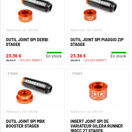
Référence: S6-080193
Référence: S6-080141
OUTIL JOINT SPI DERBI
OUTIL JOINT SPI PIAGGIO ZIP
STAGE6
STAGE6
23,36 €
23,36 €
En stock
En stock
26,00 €
-10% SET-RABATT
26,00 €
-10% SET-RABATT
STAGE6
STAGE6
Référence: S6-080166
Référence: S6-080106
OUTIL JOINT SPI MBK
INSERT JOINT SPI DE
BOOSTER STAGE6
VARIATEUR GILERA RUNNER
180CC 2T STAGE6