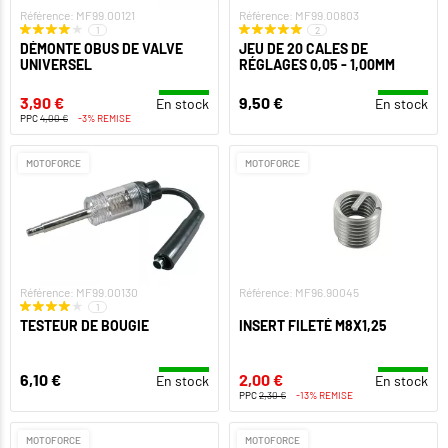
Référence: MF99.00121
Référence: MF99.00803
1
2
DÉMONTE OBUS DE VALVE
JEU DE 20 CALES DE
UNIVERSEL
RÉGLAGES 0,05 - 1,00MM
3,90 €
9,50 €
En stock
En stock
PPC
4,00 €
-3% REMISE
MOTOFORCE
MOTOFORCE
Référence: MF99.00130
Référence: MF96.90045
1
TESTEUR DE BOUGIE
INSERT FILETÉ M8X1,25
6,10 €
2,00 €
En stock
En stock
PPC
2,30 €
-13% REMISE
MOTOFORCE
MOTOFORCE