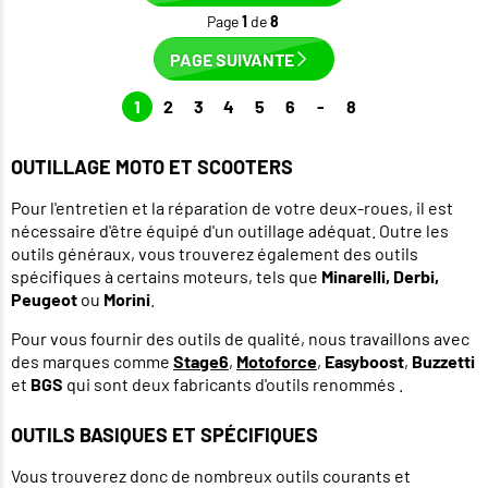
Page
1
de
8
PAGE SUIVANTE
1
2
3
4
5
6
-
8
OUTILLAGE MOTO ET SCOOTERS
Pour l'entretien et la réparation de votre deux-roues, il est
nécessaire d'être équipé d'un outillage adéquat. Outre les
outils généraux, vous trouverez également des outils
spécifiques à certains moteurs, tels que
Minarelli, Derbi,
Peugeot
ou
Morini
.
Pour vous fournir des outils de qualité, nous travaillons avec
des marques comme
Stage6
,
Motoforce
,
Easyboost
,
Buzzetti
et
BGS
qui sont deux fabricants d'outils renommés .
OUTILS BASIQUES ET SPÉCIFIQUES
Vous trouverez donc de nombreux outils courants et