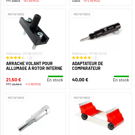
PPC
6,60 €
-6% REMISE
7,30 €
-51% REMISE
MOTOFORCE
MOTOFORCE
Référence: MF99.00072
Référence: MF99.00113
25
3
ARRACHE VOLANT POUR
ADAPTATEUR DE
ALLUMAGE À ROTOR INTERNE
COMPARATEUR
21,50 €
40,00 €
En stock
En stock
PPC
22,50 €
-4% REMISE
MOTOFORCE
MOTOFORCE