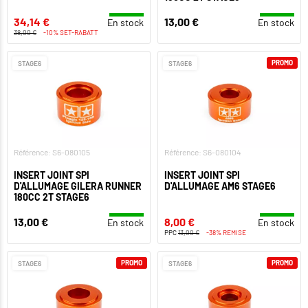
34,14 €
13,00 €
En stock
En stock
38,00 €
-10% SET-RABATT
PROMO
STAGE6
STAGE6
Référence: S6-080105
Référence: S6-080104
INSERT JOINT SPI
INSERT JOINT SPI
D'ALLUMAGE GILERA RUNNER
D'ALLUMAGE AM6 STAGE6
180CC 2T STAGE6
13,00 €
8,00 €
En stock
En stock
PPC
13,00 €
-38% REMISE
PROMO
PROMO
STAGE6
STAGE6