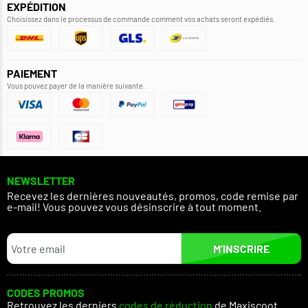
EXPÉDITION
Choisissez dans le processus de commande comment vos achats seront expédiés.
PAIEMENT
Vous pouvez payer de la manière suivante.
NEWSLETTER
Recevez les dernières nouveautés, promos, code remise par
e-mail! Vous pouvez vous désinscrire à tout moment.
M’INSCRIRE
CODES PROMOS
Retrouvez les derniers
codes de réduction
de Maxiscoot.