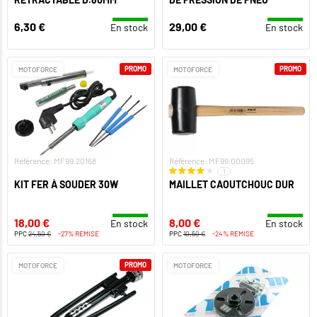
6,30 €
29,00 €
En stock
En stock
PROMO
PROMO
MOTOFORCE
MOTOFORCE
Référence: MF99.20168
Référence: MF99.00095
1
KIT FER À SOUDER 30W
MAILLET CAOUTCHOUC DUR
18,00 €
8,00 €
En stock
En stock
PPC
24,50 €
-27% REMISE
PPC
10,50 €
-24% REMISE
PROMO
MOTOFORCE
MOTOFORCE