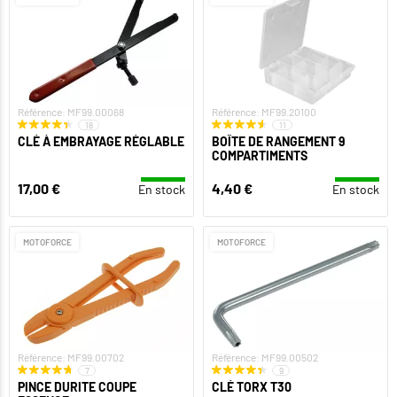
Référence: MF99.00068
Référence: MF99.20100
18
11
CLÉ À EMBRAYAGE RÉGLABLE
BOÎTE DE RANGEMENT 9
COMPARTIMENTS
17,00 €
4,40 €
En stock
En stock
MOTOFORCE
MOTOFORCE
Référence: MF99.00702
Référence: MF99.00502
7
9
PINCE DURITE COUPE
CLÉ TORX T30