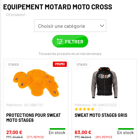
EQUIPEMENT MOTARD MOTO CROSS
(21 produits)
Trouvez les produits en un rien de temps
PROMO
STAGE6
STAGE6
Référence: S6-096ET01
Référence: S6-09603/SIZE
1
PROTECTIONS POUR SWEAT
SWEAT MOTO STAGE6 GRIS
MOTO STAGE6
27,00 €
63,00 €
En stock
En stock
PPC
37,00 €
-27% REMISE
PPC
88,00 €
-28% REMISE