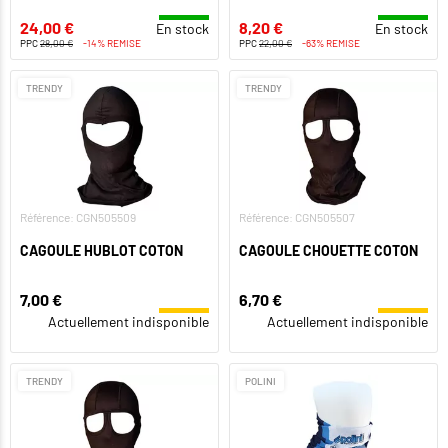
24,00 €
8,20 €
En stock
En stock
PPC
28,00 €
-14% REMISE
PPC
22,00 €
-63% REMISE
TRENDY
TRENDY
Référence: CGN505509
Référence: CGN505507
CAGOULE HUBLOT COTON
CAGOULE CHOUETTE COTON
7,00 €
6,70 €
Actuellement indisponible
Actuellement indisponible
TRENDY
POLINI