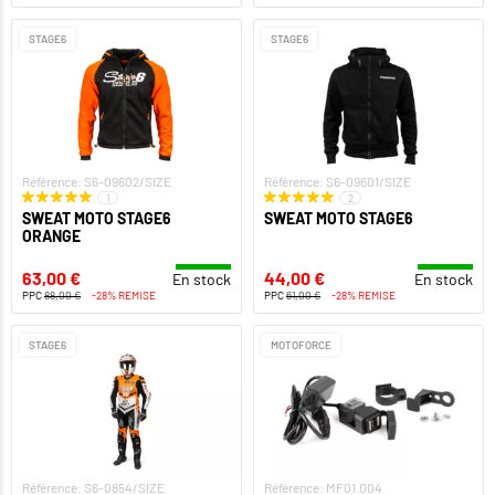
STAGE6
STAGE6
Référence: S6-09602/SIZE
Référence: S6-09601/SIZE
1
2
SWEAT MOTO STAGE6
SWEAT MOTO STAGE6
ORANGE
63,00 €
44,00 €
En stock
En stock
PPC
88,00 €
-28% REMISE
PPC
61,00 €
-28% REMISE
STAGE6
MOTOFORCE
Référence: S6-0854/SIZE
Référence: MF01.004