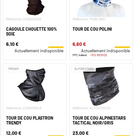
Référence: CGN505506
Référence: P098.2687
CAGOULE CHOUETTE 100%
TOUR DE COU POLINI
SOIE
6,10 €
6,60 €
Actuellement indisponible
Actuellement indisponible
PPC
7,80 €
-15% REMISE
TRENDY
ALPINESTARS
Référence: CGN505543
Référence: ALP25020241
TOUR DE COU PLASTRON
TOUR DE COU ALPINESTARS
TRENDY
TACTICAL NOIR/GRIS
12,00 €
23,00 €