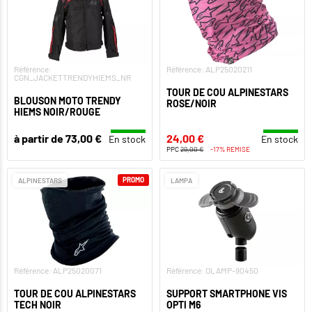
Référence:
Référence: ALP25020211
CGN_JACKETTRENDYHIEMS_NR
TOUR DE COU ALPINESTARS
BLOUSON MOTO TRENDY
ROSE/NOIR
HIEMS NOIR/ROUGE
à partir de 73,00 €
24,00 €
En stock
En stock
PPC
29,00 €
-17% REMISE
PROMO
ALPINESTARS
LAMPA
Référence: ALP25020071
Référence: OLAMP-90450
TOUR DE COU ALPINESTARS
SUPPORT SMARTPHONE VIS
TECH NOIR
OPTI M6