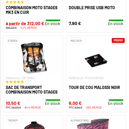
1
COMBINAISON MOTO STAGE6
DOUBLE PRISE USB MOTO
MK3 EN CUIR
à partir de 312,00 €
7,90 €
En stock
En stock
555,00 €
-44% REMISE
PROMO
STAGE6
MALOSSI
Référence: S6-0850
Référence: M4114539.B0
1
SAC DE TRANSPORT
TOUR DE COU MALOSSI NOIR
COMBINAISON MOTO STAGE6
10,50 €
6,00 €
En stock
En stock
PPC
29,00 €
-64% REMISE
PPC
8,50 €
-29% REMISE
TRENDY
ALPINESTARS