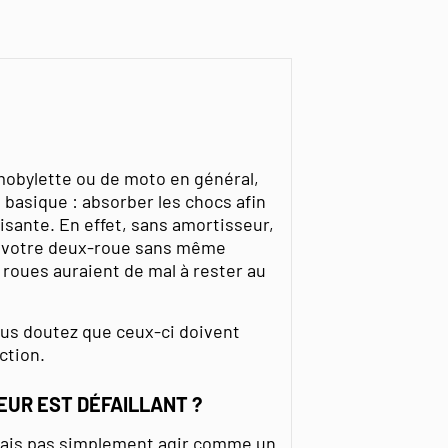
mobylette ou de moto en général,
t basique : absorber les chocs afin
isante. En effet, sans amortisseur,
e votre deux-roue sans même
s roues auraient de mal à rester au
 vous doutez que ceux-ci doivent
ction.
EUR EST DÉFAILLANT ?
mais pas simplement agir comme un