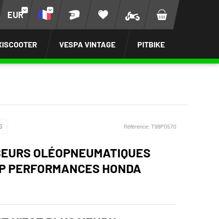
EUR
XISCOOTER
VESPA VINTAGE
PITBIKE
S
Référence:
T99P0570
SEURS OLÉOPNEUMATIQUES
P PERFORMANCES HONDA