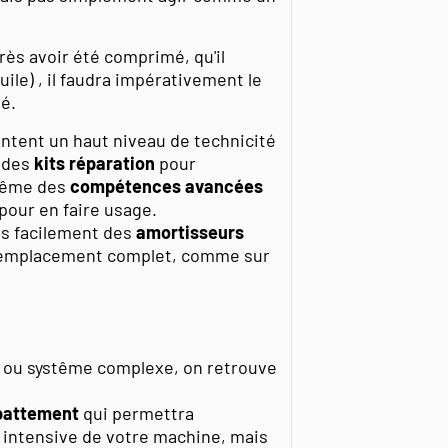
rès avoir été comprimé, qu'il
huile) , il faudra impérativement le
té.
entent un haut niveau de technicité
e des
kits réparation
pour
 même des
compétences avancées
pour en faire usage.
us facilement des
amortisseurs
remplacement complet, comme sur
t ou systême complexe, on retrouve
battement
qui permettra
 intensive de votre machine, mais