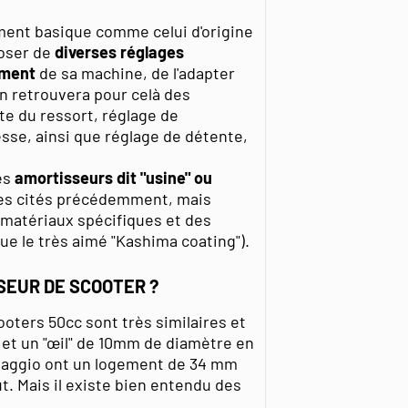
ement basique comme celui d'origine
poser de
diverses réglages
ement
de sa machine, de l'adapter
 On retrouvera pour celà des
e du ressort, réglage de
sse, ainsi que réglage de détente,
es
amortisseurs dit "usine" ou
ges cités précédemment, mais
matériaux spécifiques et des
ue le très aimé "Kashima coating").
SEUR DE SCOOTER ?
oters 50cc sont très similaires et
et un "œil" de 10mm de diamètre en
Piaggio ont un logement de 34 mm
ut. Mais il existe bien entendu des