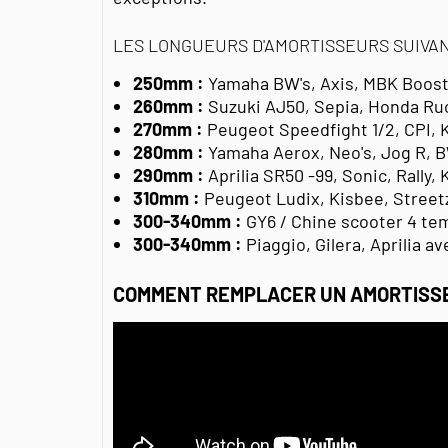
LES LONGUEURS D'AMORTISSEURS SUIVA
250mm :
Yamaha BW's, Axis, MBK Booster
260mm :
Suzuki AJ50, Sepia, Honda R
270mm :
Peugeot Speedfight 1/2, CPI, 
280mm :
Yamaha Aerox, Neo's, Jog R, B
290mm :
Aprilia SR50 -99, Sonic, Rally, 
310mm :
Peugeot Ludix, Kisbee, Street
300-340mm :
GY6 / Chine scooter 4 te
300-340mm :
Piaggio, Gilera, Aprilia a
COMMENT REMPLACER UN AMORTISS