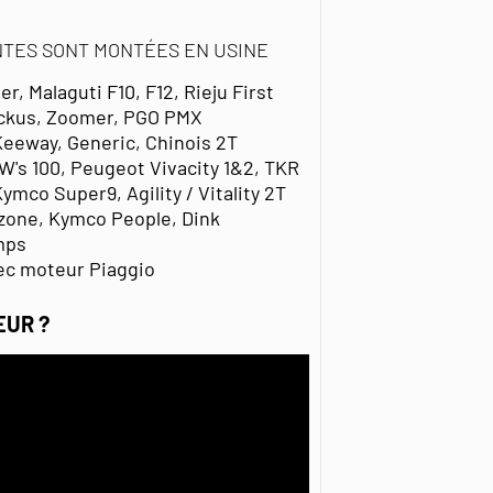
NTES SONT MONTÉES EN USINE
, Malaguti F10, F12, Rieju First
uckus, Zoomer, PGO PMX
Keeway, Generic, Chinois 2T
W's 100, Peugeot Vivacity 1&2, TKR
Kymco Super9, Agility / Vitality 2T
zone, Kymco People, Dink
mps
vec moteur Piaggio
EUR ?