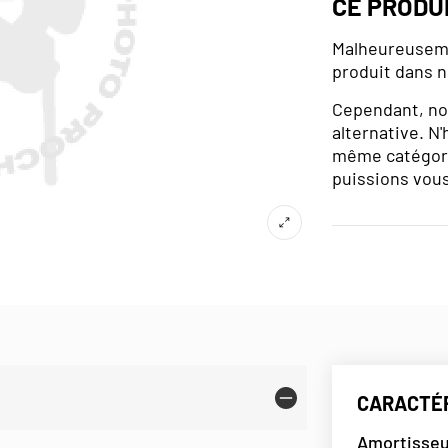
CE PRODU
Malheureuseme
produit dans n
Cependant, no
alternative. N'
même catégori
puissions vous
CARACTÉR
Amortisse