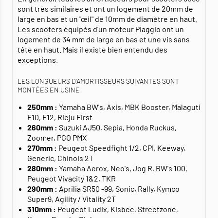
sont très similaires et ont un logement de 20mm de
large en bas et un "œil" de 10mm de diamètre en haut.
Les scooters équipés d'un moteur Piaggio ont un
logement de 34 mm de large en bas et une vis sans
tête en haut. Mais il existe bien entendu des
exceptions.
LES LONGUEURS D'AMORTISSEURS SUIVANTES SONT
MONTÉES EN USINE
250mm :
Yamaha BW's, Axis, MBK Booster, Malaguti
F10, F12, Rieju First
260mm :
Suzuki AJ50, Sepia, Honda Ruckus,
Zoomer, PGO PMX
270mm :
Peugeot Speedfight 1/2, CPI, Keeway,
Generic, Chinois 2T
280mm :
Yamaha Aerox, Neo's, Jog R, BW's 100,
Peugeot Vivacity 1&2, TKR
290mm :
Aprilia SR50 -99, Sonic, Rally, Kymco
Super9, Agility / Vitality 2T
310mm :
Peugeot Ludix, Kisbee, Streetzone,