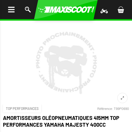
LER
AU
TENU
TOP PERFORMANCES
Référence:
T99P0690
AMORTISSEURS OLÉOPNEUMATIQUES 415MM TOP
PERFORMANCES YAMAHA MAJESTY 400CC