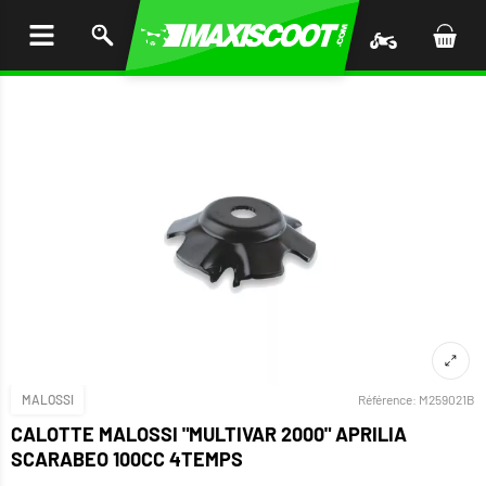
LER
AU
TENU
MALOSSI
Référence:
M259021B
CALOTTE MALOSSI "MULTIVAR 2000" APRILIA
SCARABEO 100CC 4TEMPS