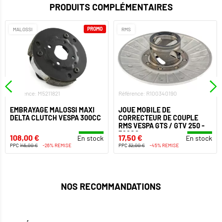
PRODUITS COMPLÉMENTAIRES
PROMO
MALOSSI
RMS
Référence: M5211821
Référence: R100340190
EMBRAYAGE MALOSSI MAXI
JOUE MOBILE DE
DELTA CLUTCH VESPA 300CC
CORRECTEUR DE COUPLE
RMS VESPA GTS / GTV 250 -
300CC
108,00 €
17,50 €
En stock
En stock
PPC
145,00 €
-26% REMISE
PPC
32,00 €
-45% REMISE
NOS RECOMMANDATIONS