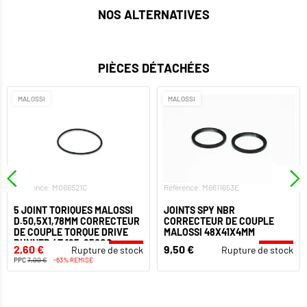
NOS ALTERNATIVES
PIÈCES DÉTACHÉES
MALOSSI
MALOSSI
Référence: M066521C
Référence: M6611653E
5 JOINT TORIQUES MALOSSI
JOINTS SPY NBR
D.50,5X1,78MM CORRECTEUR
CORRECTEUR DE COUPLE
DE COUPLE TORQUE DRIVE
MALOSSI 48X41X4MM
RUNNER 4T 125-250CC
2,60 €
9,50 €
Rupture de stock
Rupture de stock
PPC
7,00 €
-63% REMISE