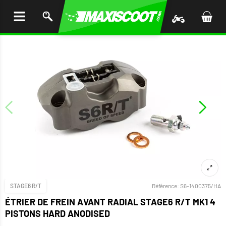
LER
AU
TENU
STAGE6 R/T
Référence:
S6-1400375/HA
ÉTRIER DE FREIN AVANT RADIAL STAGE6 R/T MK1 4
PISTONS HARD ANODISED