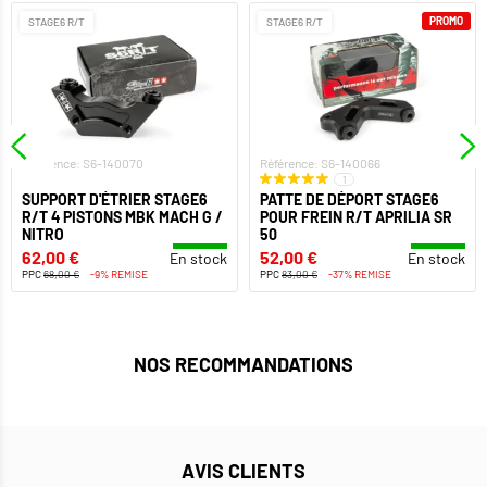
PROMO
STAGE6 R/T
STAGE6 R/T
Référence: S6-140070
Référence: S6-140066
1
SUPPORT D'ÉTRIER STAGE6
PATTE DE DÉPORT STAGE6
R/T 4 PISTONS MBK MACH G /
POUR FREIN R/T APRILIA SR
NITRO
50
62,00 €
52,00 €
En stock
En stock
PPC
68,00 €
-9% REMISE
PPC
83,00 €
-37% REMISE
NOS RECOMMANDATIONS
AVIS CLIENTS