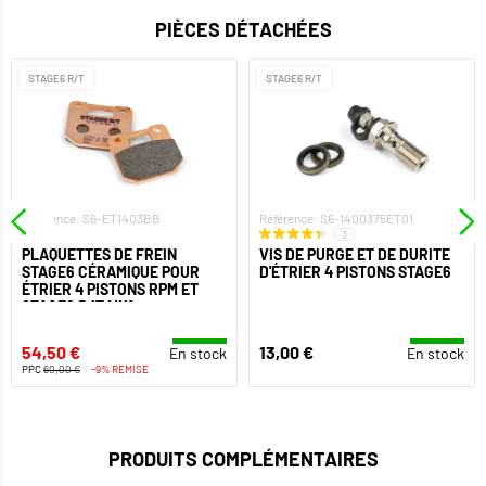
PIÈCES DÉTACHÉES
STAGE6 R/T
STAGE6 R/T
Référence: S6-ET1403BB
Référence: S6-1400375ET01
3
PLAQUETTES DE FREIN
VIS DE PURGE ET DE DURITE
STAGE6 CÉRAMIQUE POUR
D'ÉTRIER 4 PISTONS STAGE6
ÉTRIER 4 PISTONS RPM ET
STAGE6 R/T MK1
54,50 €
13,00 €
En stock
En stock
PPC
60,00 €
-9% REMISE
PRODUITS COMPLÉMENTAIRES