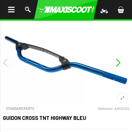
LER
AU
TENU
STANDARD PARTS
Référence:
A303210A
GUIDON CROSS TNT HIGHWAY BLEU