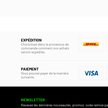
EXPÉDITION
Choisissez dans le processus de
commande comment vos achats
seront expédiés.
PAIEMENT
Vous pouvez payer de la manière
suivante.
NEWSLETTER
Recevez les dernières nouveautés, promos, code remise pa