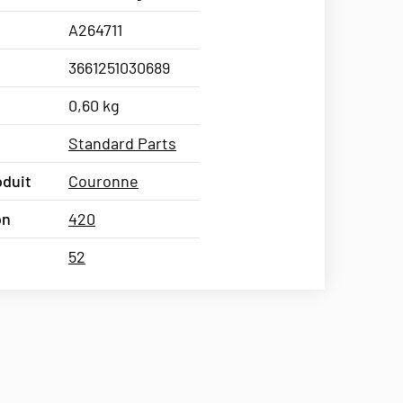
A264711
3661251030689
0,60 kg
Standard Parts
oduit
Couronne
on
420
52