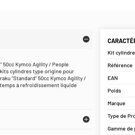
CARACTÉR
Kit cylindr
" 50cc Kymco Agility / People
Référence
ts cylindres type origine pour
EAN
araku "Standard" 50cc Kymco Agility /
emps à refroidissement liquide
Poids
Marque
Type de Pr
Gamme de 