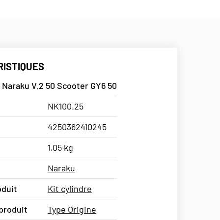
ISTIQUES
e Naraku V.2 50 Scooter GY6 50
NK100.25
4250362410245
1,05 kg
Naraku
oduit
Kit cylindre
produit
Type Origine