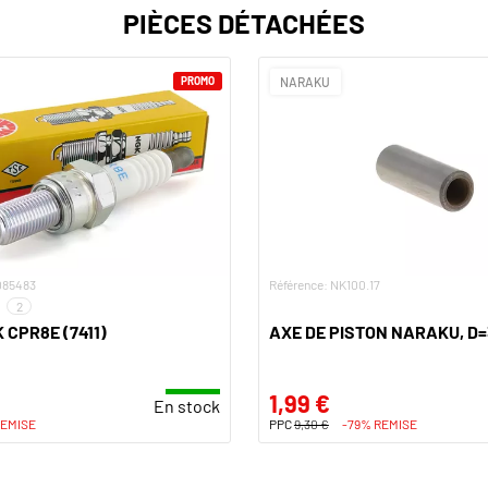
PIÈCES DÉTACHÉES
PROMO
NARAKU
085483
Référence: NK100.17
2
 CPR8E (7411)
AXE DE PISTON NARAKU, D
1,99 €
En stock
REMISE
PPC
9,30 €
-79% REMISE