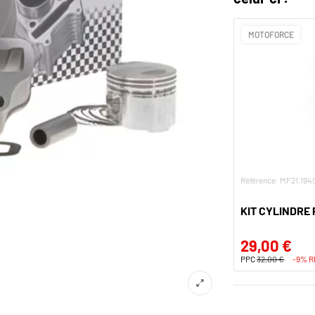
MOTOFORCE
Référence: MF21.194
KIT CYLINDRE
29,00 €
PPC
32,00 €
-9% R