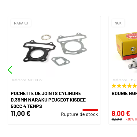
NARAKU
NGK
Référence: NK100.27
Référence: LM7
POCHETTE DE JOINTS CYLINDRE
BOUGIE NGK
D.39MM NARAKU PEUGEOT KISBEE
50CC 4 TEMPS
11,00 €
8,00 €
Rupture de stock
11,50 €
-30% 