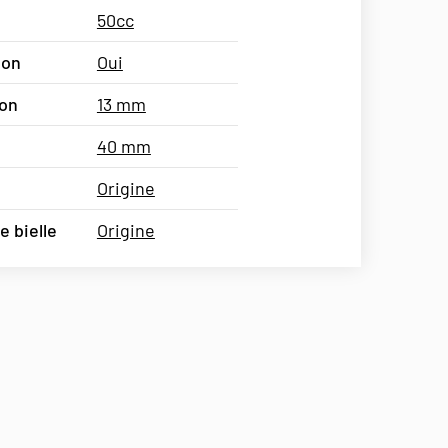
50cc
ion
Oui
ton
13 mm
40 mm
Origine
 bielle
Origine