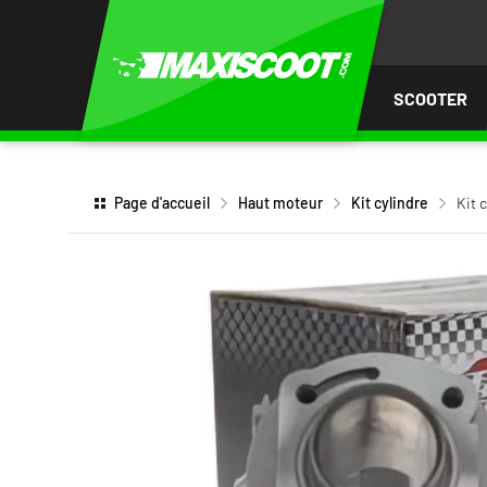
LER
AU
TENU
SCOOTER
Page d'accueil
Haut moteur
Kit cylindre
Kit 