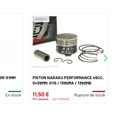
NARAKU
Référence: NK100.71
=39-51MM
PISTON NARAKU PERFORMANCE 49CC,
D=39MM, GY6 / 139QMA / 139QMB
11,50 €
En stock
Rupture de stock
PPC
23,00 €
-50% REMISE