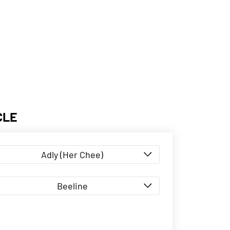
CLE
Adly (Her Chee)
Beeline