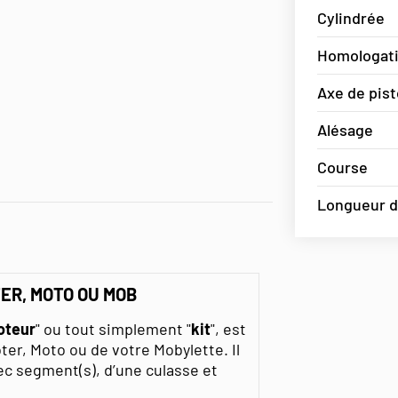
Cylindrée
Homologat
Axe de pis
Alésage
Course
Longueur de
ER, MOTO OU MOB
oteur
" ou tout simplement "
kit
", est
ter, Moto ou de votre Mobylette. Il
vec segment(s), d’une culasse et