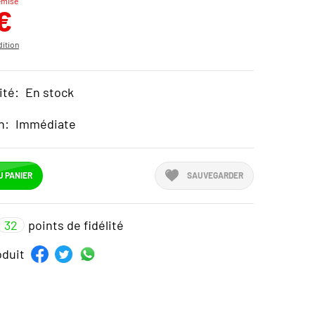
emise
€
ition
ité:
En stock
n:
Immédiate
U PANIER
SAUVEGARDER
32
points de fidélité
oduit