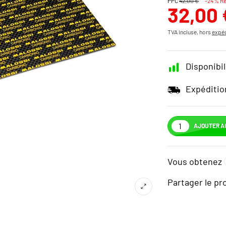
PPC
42,00 €
-24% R
32,00 
TVA incluse, hors
expéd
Disponibil
Expéditio
AJOUTER A
Vous obtenez
Partager le pr