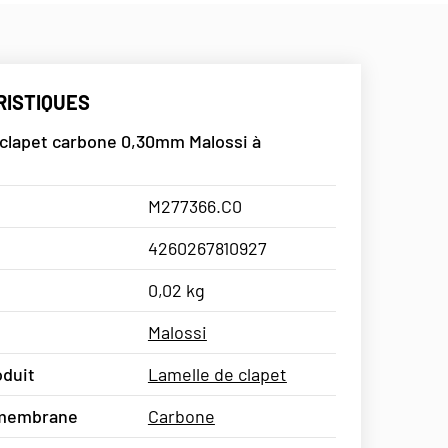
ISTIQUES
 clapet carbone 0,30mm Malossi à
M277366.C0
4260267810927
0,02 kg
Malossi
oduit
Lamelle de clapet
 membrane
Carbone