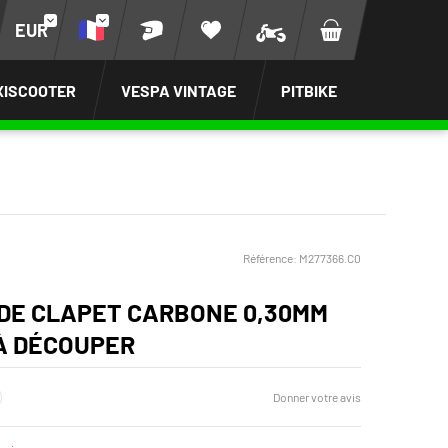
EUR
XISCOOTER
VESPA VINTAGE
PITBIKE
Référence:
M277366.C0
DE CLAPET CARBONE 0,30MM
À DÉCOUPER
Donner votre avis