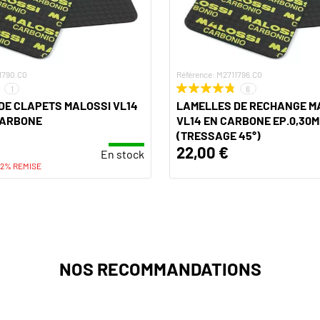
1790.C0
Référence: M2711796.C0
1
6
DE CLAPETS MALOSSI VL14
LAMELLES DE RECHANGE M
 CARBONE
VL14 EN CARBONE EP.0,30
(TRESSAGE 45°)
22,00 €
En stock
32% REMISE
NOS RECOMMANDATIONS