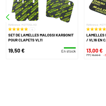
Référence: M277054.K0
Référence: M271
4
SET DE LAMELLES MALOSSI KARBONIT
LAMELLES 
POUR CLAPETS VL11
/ VL16 EN
19,50 €
13,00 €
En stock
PPC
19,00 €
-