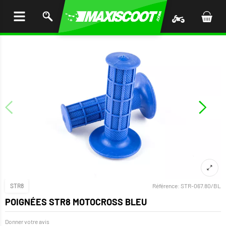
LER
AU
TENU
STR8
Référence:
STR-067.80/BL
POIGNÉES STR8 MOTOCROSS BLEU
Donner votre avis