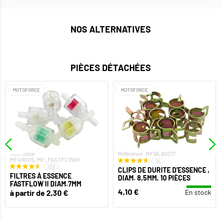
NOS ALTERNATIVES
PIÈCES DÉTACHÉES
MOTOFORCE
MOTOFORCE
Référence:
Référence: MF96.90017
MF49005_MF_FASTFLOWII
24
103
CLIPS DE DURITE D'ESSENCE ,
FILTRES À ESSENCE
DIAM. 8,5MM, 10 PIÈCES
FASTFLOW II DIAM.7MM
4,10 €
à partir de 2,30 €
En stock