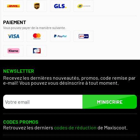
PAIEMENT
Vous pouvez payer de la manière suivante.
NEWSLETTER
Recevez les dernières nouveautés, promos, code remise par
e-mail! Vous pouvez vous désinscrire à tout moment.
M’INSCRIRE
CODES PROMOS
Retrouvez les derniers
codes de réduction
de Maxiscoot.