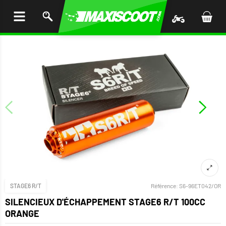
LER
AU
TENU
STAGE6 R/T
Référence:
S6-96ET042/OR
SILENCIEUX D'ÉCHAPPEMENT STAGE6 R/T 100CC
ORANGE