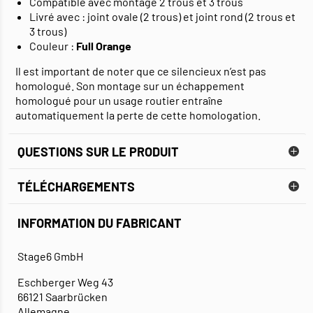
Compatible avec montage 2 trous et 3 trous
Livré avec : joint ovale (2 trous) et joint rond (2 trous et
3 trous)
Couleur :
Full Orange
Il est important de noter que ce silencieux n’est pas
homologué. Son montage sur un échappement
homologué pour un usage routier entraîne
automatiquement la perte de cette homologation.
QUESTIONS SUR LE PRODUIT
TÉLÉCHARGEMENTS
INFORMATION DU FABRICANT
FICHE TECHNIQUE
Stage6 GmbH
Eschberger Weg 43
66121 Saarbrücken
Allemagne