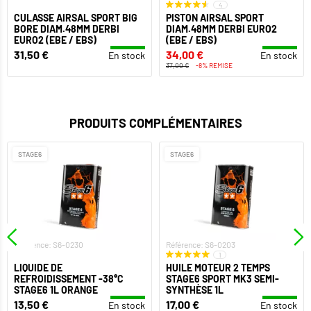
4
CULASSE AIRSAL SPORT BIG
PISTON AIRSAL SPORT
BORE DIAM.48MM DERBI
DIAM.48MM DERBI EURO2
EURO2 (EBE / EBS)
(EBE / EBS)
31,50 €
34,00 €
En stock
En stock
37,00 €
-8% REMISE
PRODUITS COMPLÉMENTAIRES
STAGE6
STAGE6
Référence: S6-0230
Référence: S6-0203
1
LIQUIDE DE
HUILE MOTEUR 2 TEMPS
REFROIDISSEMENT -38°C
STAGE6 SPORT MK3 SEMI-
STAGE6 1L ORANGE
SYNTHÈSE 1L
13,50 €
17,00 €
En stock
En stock