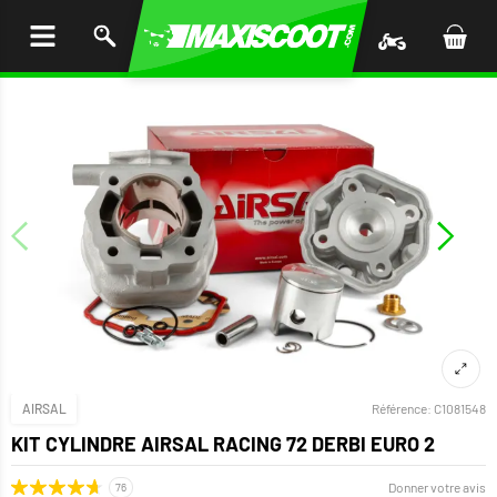
LER
AU
TENU
AIRSAL
Référence:
C1081548
KIT CYLINDRE AIRSAL RACING 72 DERBI EURO 2
Donner votre avis