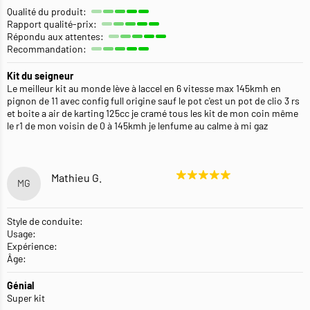
Qualité du produit:
Rapport qualité-prix:
Répondu aux attentes:
Recommandation:
Kit du seigneur
Le meilleur kit au monde lève à laccel en 6 vitesse max 145kmh en
pignon de 11 avec config full origine sauf le pot c'est un pot de clio 3 rs
et boite a air de karting 125cc je cramé tous les kit de mon coin même
le r1 de mon voisin de 0 à 145kmh je lenfume au calme à mi gaz
Mathieu G.
MG
Style de conduite:
Usage:
Expérience:
Âge:
Génial
Super kit