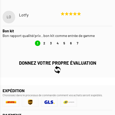
Lotfy
LO
Bon kit
Bon rapport qualité/prix , bon kit comme entrée de gamme
1
2
3
4
5
6
7
DONNEZ VOTRE PROPRE ÉVALUATION
EXPÉDITION
Choisissez dans le processus de commande comment vos achats seront expédiés.