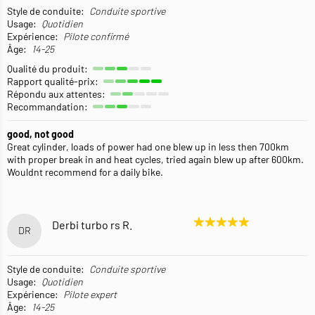
Style de conduite:
Conduite sportive
Usage:
Quotidien
Expérience:
Pilote confirmé
Âge:
14-25
Qualité du produit:
Rapport qualité-prix:
Répondu aux attentes:
Recommandation:
good, not good
Great cylinder, loads of power had one blew up in less then 700km
with proper break in and heat cycles, tried again blew up after 600km.
Wouldnt recommend for a daily bike.
Derbi turbo rs R.
DR
Style de conduite:
Conduite sportive
Usage:
Quotidien
Expérience:
Pilote expert
Âge:
14-25