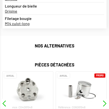
Longueur de bielle
Origine
Filetage bougie
M14 culot-long
NOS ALTERNATIVES
PIÈCES DÉTACHÉES
PROMO
AIRSAL
AIRSAL
Référence: C04081548
Référence: C06081548