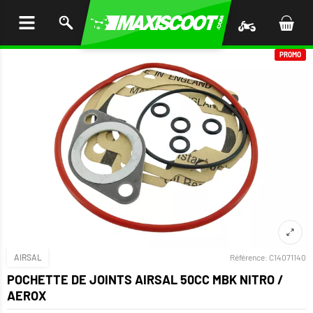
LER
AU
TENU
PROMO
AIRSAL
Référence:
C14071140
POCHETTE DE JOINTS AIRSAL 50CC MBK NITRO /
AEROX