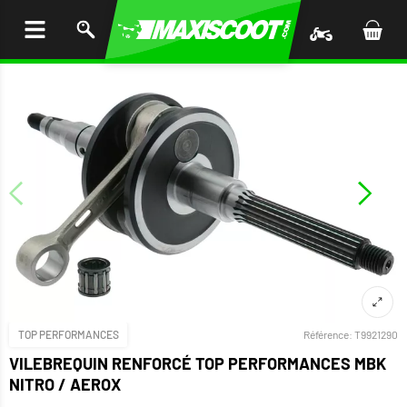
LER
AU
TENU
TOP PERFORMANCES
Référence:
T9921290
VILEBREQUIN RENFORCÉ TOP PERFORMANCES MBK
NITRO / AEROX