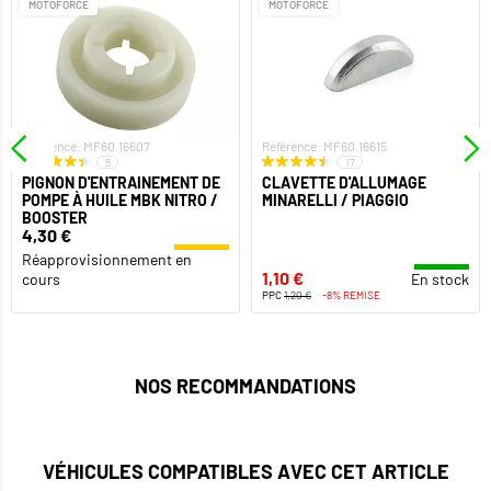
MOTOFORCE
MOTOFORCE
Référence: MF60.16607
Référence: MF60.16615
5
17
PIGNON D'ENTRAINEMENT DE
CLAVETTE D'ALLUMAGE
POMPE À HUILE MBK NITRO /
MINARELLI / PIAGGIO
BOOSTER
4,30 €
Réapprovisionnement en
1,10 €
cours
En stock
PPC
1,20 €
-8% REMISE
NOS RECOMMANDATIONS
VÉHICULES COMPATIBLES AVEC CET ARTICLE