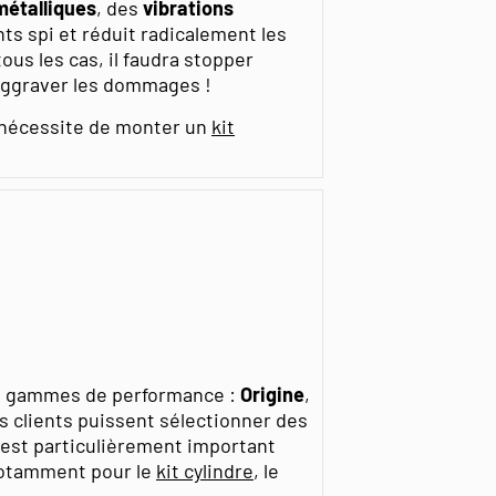
métalliques
, des
vibrations
nts spi et réduit radicalement les
us les cas, il faudra stopper
aggraver les dommages !
 nécessite de monter un
kit
es gammes de performance :
Origine
,
s clients puissent sélectionner des
l est particulièrement important
otamment pour le
kit cylindre
, le