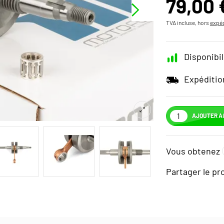
79,00 
TVA incluse, hors
expéd
Disponibil
Expéditio
AJOUTER A
Vous obtenez
Partager le pr