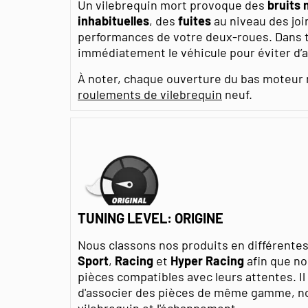
Un vilebrequin mort provoque des
bruits 
inhabituelles
, des
fuites
au niveau des joi
performances de votre deux-roues. Dans to
immédiatement le véhicule pour éviter d’
À noter, chaque ouverture du bas moteur
roulements de vilebrequin
neuf.
TUNING LEVEL: ORIGINE
Nous classons nos produits en différent
Sport
,
Racing
et
Hyper Racing
afin que no
pièces compatibles avec leurs attentes. I
d'associer des pièces de même gamme, n
vilebrequin
et l'
échappement
.