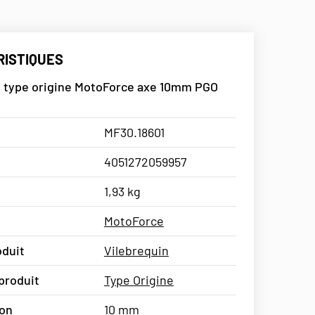
ISTIQUES
n type origine MotoForce axe 10mm PGO
MF30.18601
4051272059957
1,93 kg
MotoForce
oduit
Vilebrequin
produit
Type Origine
ton
10 mm