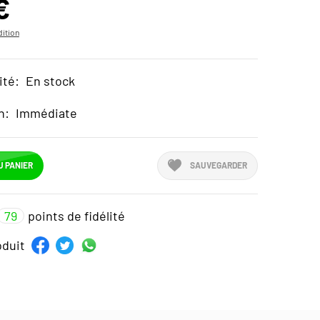
€
ition
ité:
En stock
n:
Immédiate
U PANIER
SAUVEGARDER
79
points de fidélité
oduit