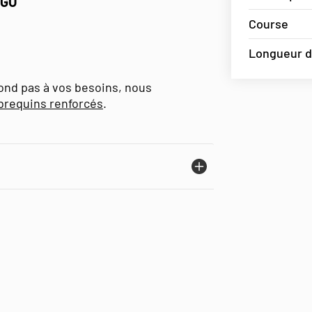
PGO
Course
Longueur de
pond pas à vos besoins, nous
ebrequins renforcés
.