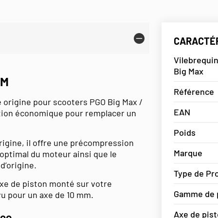
CARACTÉR
Vilebrequi
Big Max
MM
Référence
e origine pour scooters PGO Big Max /
EAN
lution économique pour remplacer un
Poids
rigine, il offre une précompression
Marque
optimal du moteur ainsi que le
d’origine.
Type de Pr
’axe de piston monté sur votre
Gamme de 
révu pour un axe de 10 mm.
Axe de pis