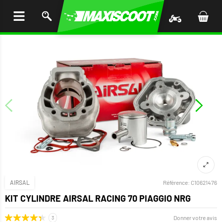
LER
AU
TENU
AIRSAL
Référence:
C10621476
KIT CYLINDRE AIRSAL RACING 70 PIAGGIO NRG
Donner votre avis