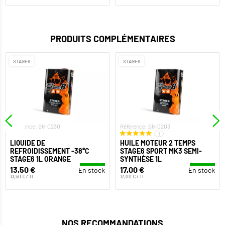
PRODUITS COMPLÉMENTAIRES
STAGE6
STAGE6
Référence: S6-0230
Référence: S6-0203
1
LIQUIDE DE
HUILE MOTEUR 2 TEMPS
REFROIDISSEMENT -38°C
STAGE6 SPORT MK3 SEMI-
STAGE6 1L ORANGE
SYNTHÈSE 1L
13,50 €
17,00 €
En stock
En stock
13,50 € / 1 l
17,00 € / 1 l
NOS RECOMMANDATIONS