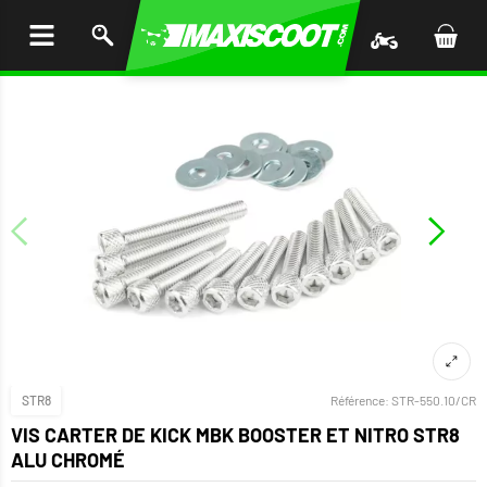
LER
AU
TENU
STR8
Référence:
STR-550.10/CR
VIS CARTER DE KICK MBK BOOSTER ET NITRO STR8
ALU CHROMÉ