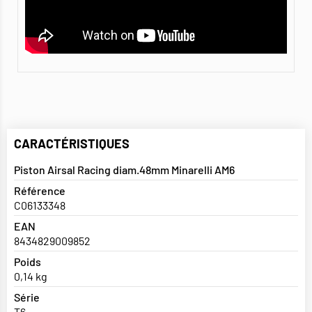
CARACTÉRISTIQUES
Piston Airsal Racing diam.48mm Minarelli AM6
Référence
C06133348
EAN
8434829009852
Poids
0,14 kg
Série
T6