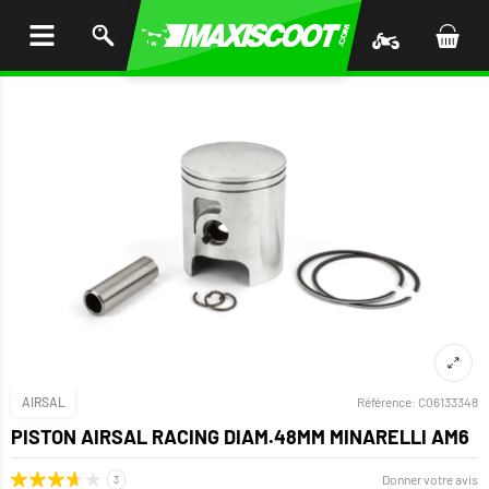
LER
AU
TENU
AIRSAL
Référence:
C06133348
PISTON AIRSAL RACING DIAM.48MM MINARELLI AM6
Donner votre avis