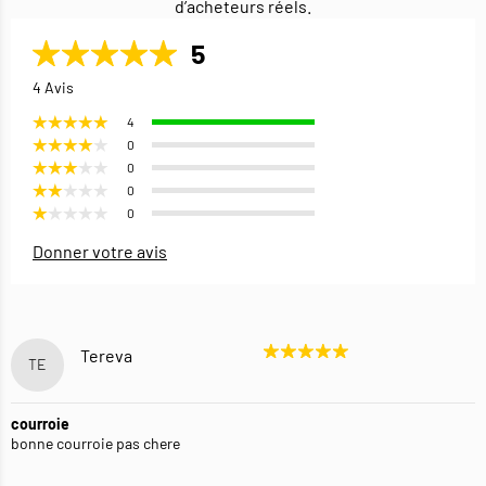
d’acheteurs réels.
5
4 Avis
4
0
0
0
0
Donner votre avis
Tereva
TE
courroie
bonne courroie pas chere