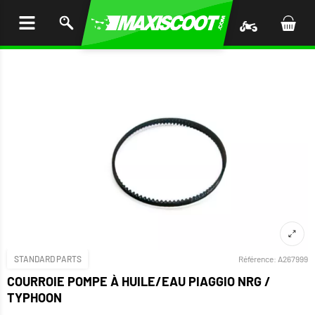
LER
AU
TENU
STANDARD PARTS
Référence:
A267999
COURROIE POMPE À HUILE/EAU PIAGGIO NRG /
TYPHOON